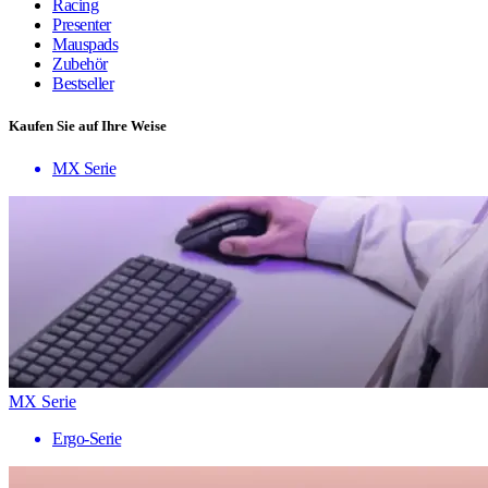
Racing
Presenter
Mauspads
Zubehör
Bestseller
Kaufen Sie auf Ihre Weise
MX Serie
MX Serie
Ergo-Serie