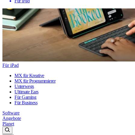
Für iPad
Für iPad
MX für Kreative
MX für Programmierer
Unterwegs
Ultimate Ears
Für Gaming
Für Business
Software
Angebote
Planet