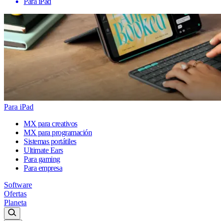
Para iPad
Para iPad
MX para creativos
MX para programación
Sistemas portátiles
Ultimate Ears
Para gaming
Para empresa
Software
Ofertas
Planeta