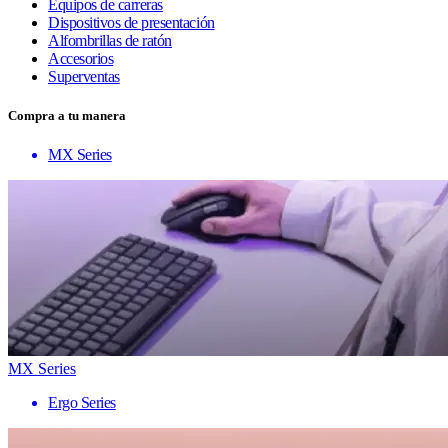
Equipos de carreras
Dispositivos de presentación
Alfombrillas de ratón
Accesorios
Superventas
Compra a tu manera
MX Series
MX Series
Ergo Series