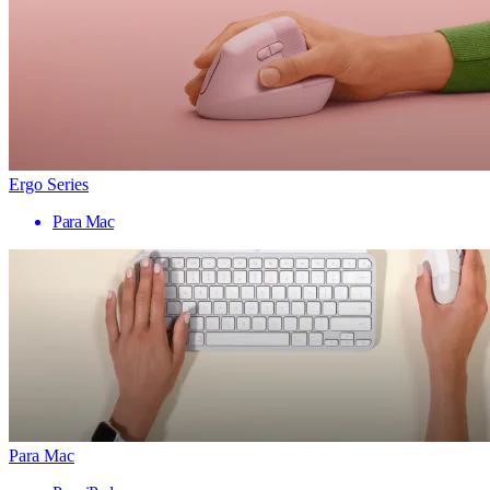
Ergo Series
Para Mac
Para Mac