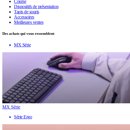
Course
Dispositifs de présentation
Tapis de souris
Accessoires
Meilleures ventes
Des achats qui vous ressemblent
MX Série
MX Série
Série Ergo