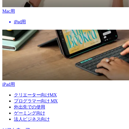
Mac用
iPad用
iPad用
クリエーター向けMX
プログラマー向け MX
外出先での使用
ゲーミング向け
法人ビジネス向け