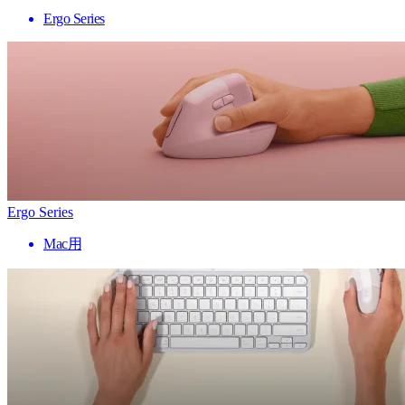
Ergo Series
Ergo Series
Mac用