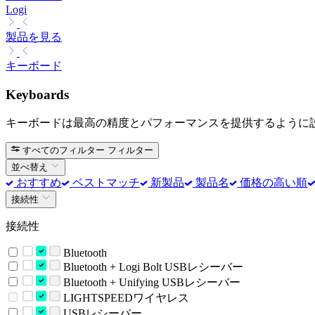
Logi
製品を見る
キーボード
Keyboards
キーボードは最高の精度とパフォーマンスを提供するように
すべてのフィルター
フィルター
並べ替え
おすすめ
ベストマッチ
新製品
製品名
価格の高い順
接続性
接続性
Bluetooth
Bluetooth + Logi Bolt USBレシーバー
Bluetooth + Unifying USBレシーバー
LIGHTSPEEDワイヤレス
USBレシーバー