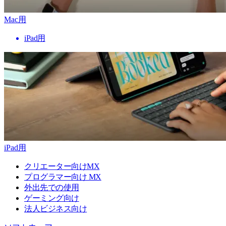
Mac用
iPad用
iPad用
クリエーター向けMX
プログラマー向け MX
外出先での使用
ゲーミング向け
法人ビジネス向け