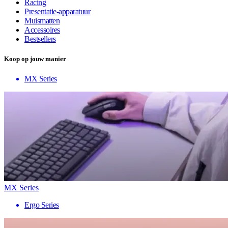
Racing
Presentatie-apparatuur
Muismatten
Accessoires
Bestsellers
Koop op jouw manier
MX Series
MX Series
Ergo Series