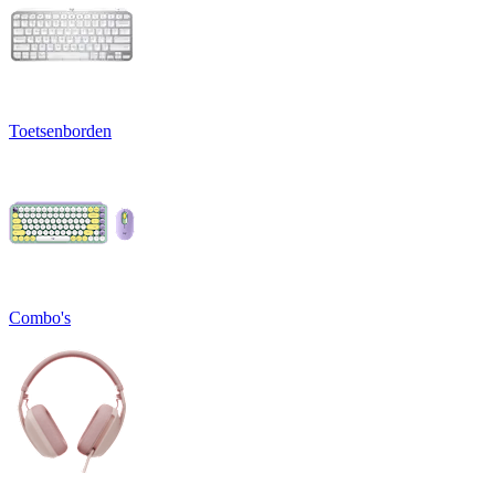
Toetsenborden
Combo's