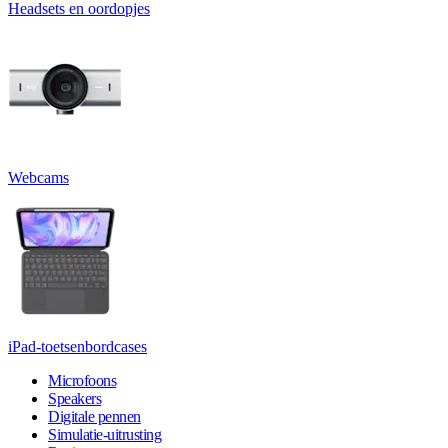
Headsets en oordopjes
Webcams
iPad-toetsenbordcases
Microfoons
Speakers
Digitale pennen
Simulatie-uitrusting