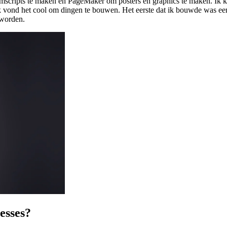
ilmscripts te maken en PageMaker om posters en graphics te maken. Ik 
 Ik vond het cool om dingen te bouwen. Het eerste dat ik bouwde was ee
 worden.
esses?