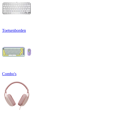
Toetsenborden
Combo's