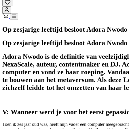
Op zesjarige leeftijd besloot Adora Nwodo
Op zesjarige leeftijd besloot Adora Nwodo
Adora Nwodo is de definitie van veelzijdigh
NexaScale, auteur, contentmaker en DJ. Ado
computer en vond ze haar roeping. Vandaag
te bouwen aan het metaversum. Als deze
zichzelf leidde tot het omzetten van haar 
V: Wanneer werd je voor het eerst gepassi
Toen ik zes jaar oud was, heeft mijn vader een computer meegebracht