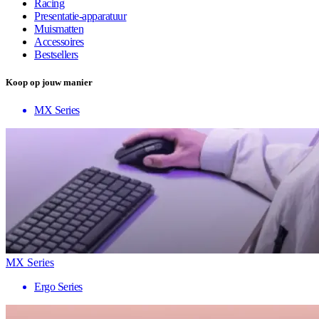
Racing
Presentatie-apparatuur
Muismatten
Accessoires
Bestsellers
Koop op jouw manier
MX Series
MX Series
Ergo Series