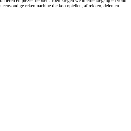
kon leren en plezier hebben. Toen kregen we internettoegang en vond
n eenvoudige rekenmachine die kon optellen, aftrekken, delen en