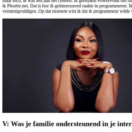
maar toch, ik was iets aan het creëren. Ik gebruikte PowerPoint om f
ik Phoebe.net. Dat is hoe ik geïnteresseerd raakte in programmeren.
vermenigvuldigen. Op dat moment wist ik dat ik programmeur wilde
V: Was je familie ondersteunend in je inter