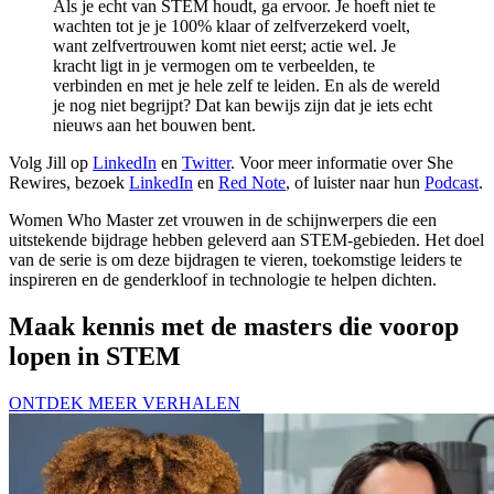
Als je echt van STEM houdt, ga ervoor. Je hoeft niet te
wachten tot je je 100% klaar of zelfverzekerd voelt,
want zelfvertrouwen komt niet eerst; actie wel. Je
kracht ligt in je vermogen om te verbeelden, te
verbinden en met je hele zelf te leiden. En als de wereld
je nog niet begrijpt? Dat kan bewijs zijn dat je iets echt
nieuws aan het bouwen bent.
Volg Jill op
LinkedIn
en
Twitter
. Voor meer informatie over She
Rewires, bezoek
LinkedIn
en
Red Note
, of luister naar hun
Podcast
.
Women Who Master zet vrouwen in de schijnwerpers die een
uitstekende bijdrage hebben geleverd aan STEM-gebieden. Het doel
van de serie is om deze bijdragen te vieren, toekomstige leiders te
inspireren en de genderkloof in technologie te helpen dichten.
Maak kennis met de masters die voorop
lopen in STEM
ONTDEK MEER VERHALEN