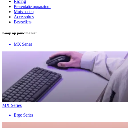
Racing
Presentatie-apparatuur
Muismatten
Accessoires
Bestsellers
Koop op jouw manier
MX Series
MX Series
Ergo Series