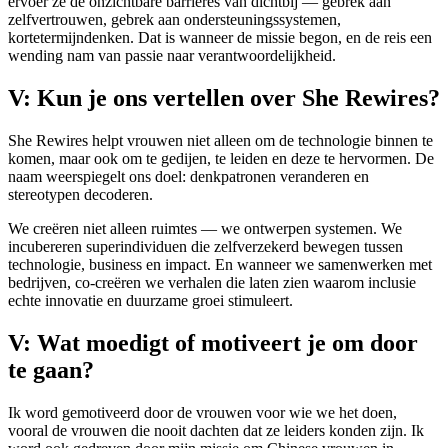
ervoer ze de onzichtbare barrières van dichtbij — gebrek aan
zelfvertrouwen, gebrek aan ondersteuningssystemen,
kortetermijndenken. Dat is wanneer de missie begon, en de reis een
wending nam van passie naar verantwoordelijkheid.
V: Kun je ons vertellen over She Rewires?
She Rewires helpt vrouwen niet alleen om de technologie binnen te
komen, maar ook om te gedijen, te leiden en deze te hervormen. De
naam weerspiegelt ons doel: denkpatronen veranderen en
stereotypen decoderen.
We creëren niet alleen ruimtes — we ontwerpen systemen. We
incubereren superindividuen die zelfverzekerd bewegen tussen
technologie, business en impact. En wanneer we samenwerken met
bedrijven, co-creëren we verhalen die laten zien waarom inclusie
echte innovatie en duurzame groei stimuleert.
V: Wat moedigt of motiveert je om door
te gaan?
Ik word gemotiveerd door de vrouwen voor wie we het doen,
vooral de vrouwen die nooit dachten dat ze leiders konden zijn. Ik