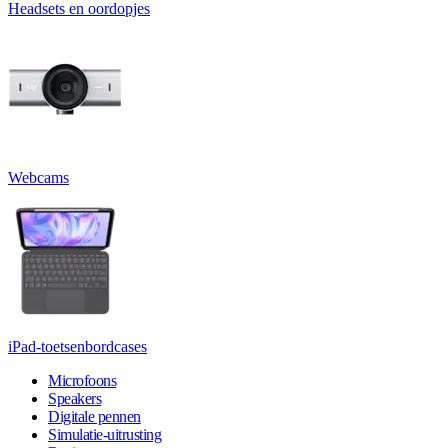
Headsets en oordopjes
Webcams
iPad-toetsenbordcases
Microfoons
Speakers
Digitale pennen
Simulatie-uitrusting