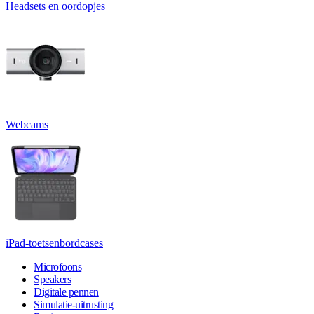
Headsets en oordopjes
Webcams
iPad-toetsenbordcases
Microfoons
Speakers
Digitale pennen
Simulatie-uitrusting