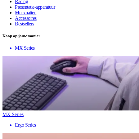
Racing
Presentatie-apparatuur
Muismatten
Accessoires
Bestsellers
Koop op jouw manier
MX Series
MX Series
Ergo Series