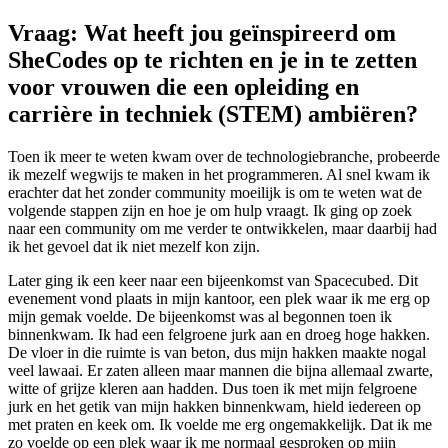
Vraag: Wat heeft jou geïnspireerd om
SheCodes op te richten en je in te zetten
voor vrouwen die een opleiding en
carrière in techniek (STEM) ambiëren?
Toen ik meer te weten kwam over de technologiebranche, probeerde
ik mezelf wegwijs te maken in het programmeren. Al snel kwam ik
erachter dat het zonder community moeilijk is om te weten wat de
volgende stappen zijn en hoe je om hulp vraagt. Ik ging op zoek
naar een community om me verder te ontwikkelen, maar daarbij had
ik het gevoel dat ik niet mezelf kon zijn.
Later ging ik een keer naar een bijeenkomst van Spacecubed. Dit
evenement vond plaats in mijn kantoor, een plek waar ik me erg op
mijn gemak voelde. De bijeenkomst was al begonnen toen ik
binnenkwam. Ik had een felgroene jurk aan en droeg hoge hakken.
De vloer in die ruimte is van beton, dus mijn hakken maakte nogal
veel lawaai. Er zaten alleen maar mannen die bijna allemaal zwarte,
witte of grijze kleren aan hadden. Dus toen ik met mijn felgroene
jurk en het getik van mijn hakken binnenkwam, hield iedereen op
met praten en keek om. Ik voelde me erg ongemakkelijk. Dat ik me
zo voelde op een plek waar ik me normaal gesproken op mijn