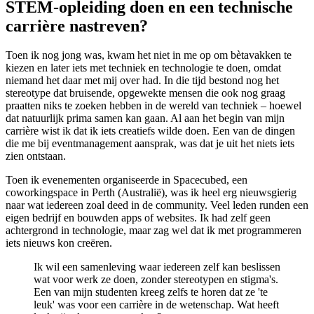
STEM-opleiding doen en een technische
carrière nastreven?
Toen ik nog jong was, kwam het niet in me op om bètavakken te
kiezen en later iets met techniek en technologie te doen, omdat
niemand het daar met mij over had. In die tijd bestond nog het
stereotype dat bruisende, opgewekte mensen die ook nog graag
praatten niks te zoeken hebben in de wereld van techniek – hoewel
dat natuurlijk prima samen kan gaan. Al aan het begin van mijn
carrière wist ik dat ik iets creatiefs wilde doen. Een van de dingen
die me bij eventmanagement aansprak, was dat je uit het niets iets
zien ontstaan.
Toen ik evenementen organiseerde in Spacecubed, een
coworkingspace in Perth (Australië), was ik heel erg nieuwsgierig
naar wat iedereen zoal deed in de community. Veel leden runden een
eigen bedrijf en bouwden apps of websites. Ik had zelf geen
achtergrond in technologie, maar zag wel dat ik met programmeren
iets nieuws kon creëren.
Ik wil een samenleving waar iedereen zelf kan beslissen
wat voor werk ze doen, zonder stereotypen en stigma's.
Een van mijn studenten kreeg zelfs te horen dat ze 'te
leuk' was voor een carrière in de wetenschap. Wat heeft