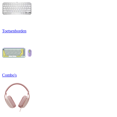
Toetsenborden
Combo's