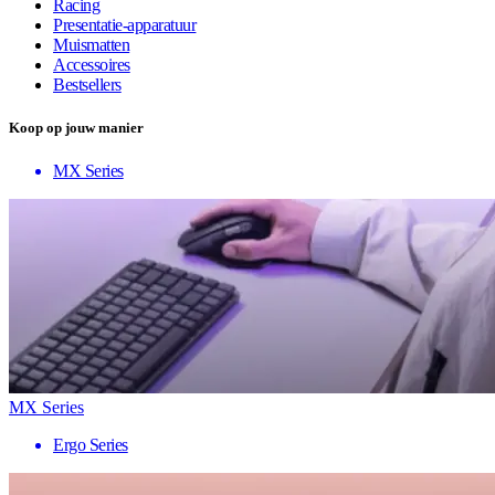
Racing
Presentatie-apparatuur
Muismatten
Accessoires
Bestsellers
Koop op jouw manier
MX Series
MX Series
Ergo Series