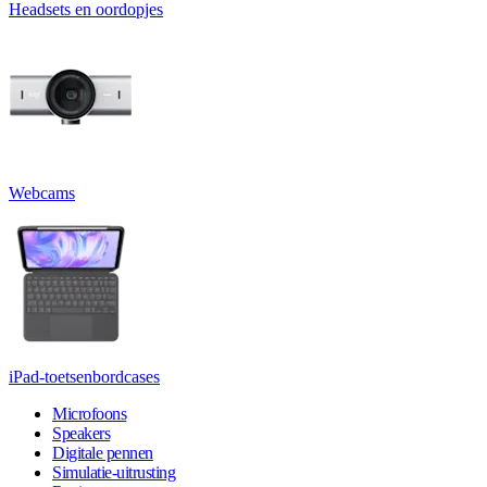
Headsets en oordopjes
Webcams
iPad-toetsenbordcases
Microfoons
Speakers
Digitale pennen
Simulatie-uitrusting