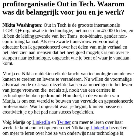
profitorganisatie Out in Tech. Waarom
was dit belangrijk voor jou en je werk?
Nikita Washington:
Out in Tech is de grootste internationale
LGBTQ+ organisatie in technologie, met meer dan 45.000 leden, en
ik ben de leidinggevende van het Trans, non-binaire, gender non-
conforming kanaal. Als een zwarte transvrouw en voormalig
educator ben ik gepassioneerd over het delen van mijn verhaal en
het laten zien aan mensen dat het heel goed mogelijk is om over te
stappen naar technologie, ongeacht wie je bent of waar je vandaan
komt.
Marija en Nikita ontdekten elk de kracht van technologie om nieuwe
kansen te creëren en levens te veranderen. Nu willen de voormalige
advocaat en de ex-leraar diezelfde kansen aanmoedigen in het leven
van jonge vrouwen die, net als zij, nooit van een carrière in
technologie hebben gedroomd. Hun doel, in de woorden van
Marija, is om een wereld te bouwen van vervulde en gepassioneerde
professionals. Want ongeacht waar je begint, kunnen passie en
creativiteit je op het pad naar succes begeleiden.
Volg Marija op
LinkedIn
en
Twitter
om meer te leren over haar
werk. Je kunt contact opnemen met Nikita op
LinkedIn
bezoeken
om meer te leren over hoe ze van onderwijs naar technologie is