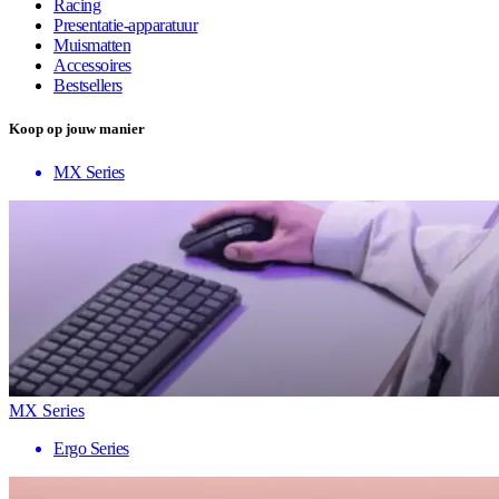
Racing
Presentatie-apparatuur
Muismatten
Accessoires
Bestsellers
Koop op jouw manier
MX Series
MX Series
Ergo Series