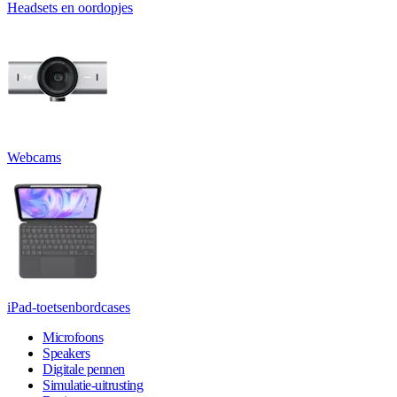
Headsets en oordopjes
Webcams
iPad-toetsenbordcases
Microfoons
Speakers
Digitale pennen
Simulatie-uitrusting