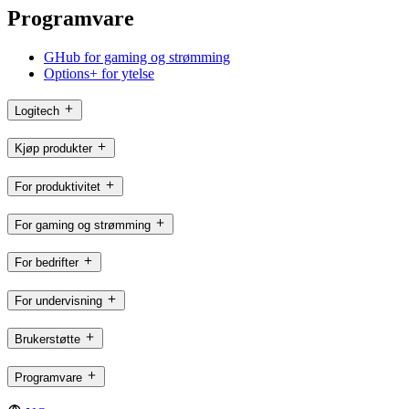
Programvare
GHub for gaming og strømming
Options+ for ytelse
Logitech
Kjøp produkter
For produktivitet
For gaming og strømming
For bedrifter
For undervisning
Brukerstøtte
Programvare