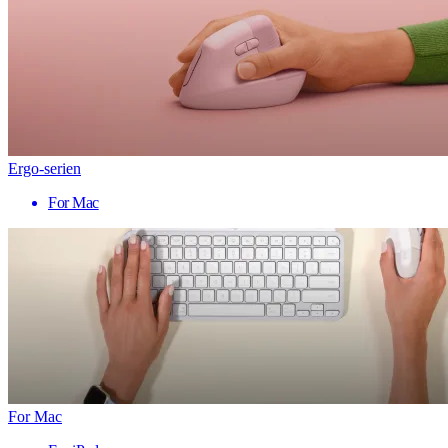
Ergo-serien
For Mac
For Mac