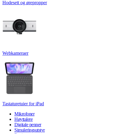
Hodesett og ørepropper
Webkameraer
Tastaturetuier for iPad
Mikrofoner
Høyttalere
Digitale penner
Simuleringsutstyr