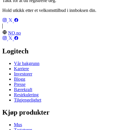
Takk for at du registrerte deg.
Hold utkikk etter et velkomsttilbud i innboksen din.
NO,no
Logitech
Vår bakgrunn
Karriere
Investorer
Blogg
Presse
Bærekraft
Resirkulering
Tilgjengelighet
Kjøp produkter
Mus
Tastaturer