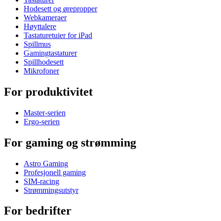
Hodesett og ørepropper
Webkameraer
Høyttalere
Tastaturetuier for iPad
Spillmus
Gamingtastaturer
Spillhodesett
Mikrofoner
For produktivitet
Master-serien
Ergo-serien
For gaming og strømming
Astro Gaming
Profesjonell gaming
SIM-racing
Strømmingsutstyr
For bedrifter