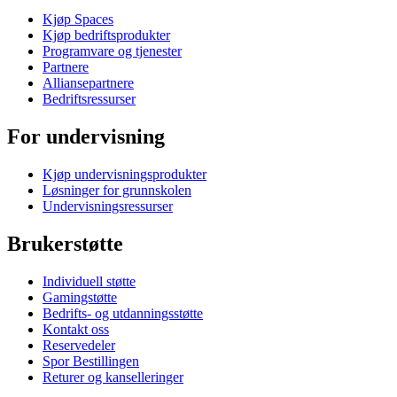
Kjøp Spaces
Kjøp bedriftsprodukter
Programvare og tjenester
Partnere
Alliansepartnere
Bedriftsressurser
For undervisning
Kjøp undervisningsprodukter
Løsninger for grunnskolen
Undervisningsressurser
Brukerstøtte
Individuell støtte
Gamingstøtte
Bedrifts- og utdanningsstøtte
Kontakt oss
Reservedeler
Spor Bestillingen
Returer og kanselleringer