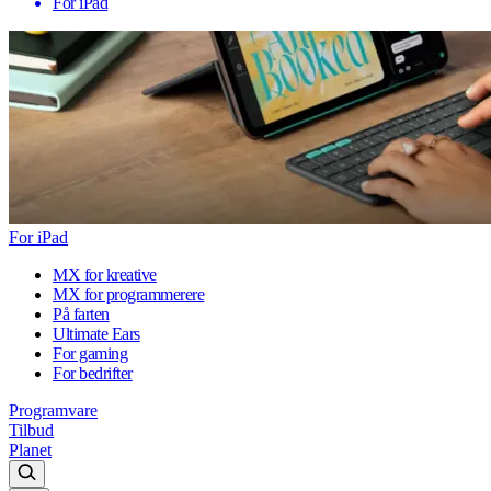
For iPad
For iPad
MX for kreative
MX for programmerere
På farten
Ultimate Ears
For gaming
For bedrifter
Programvare
Tilbud
Planet