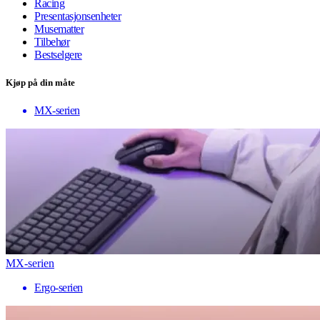
Racing
Presentasjonsenheter
Musematter
Tilbehør
Bestselgere
Kjøp på din måte
MX-serien
MX-serien
Ergo-serien