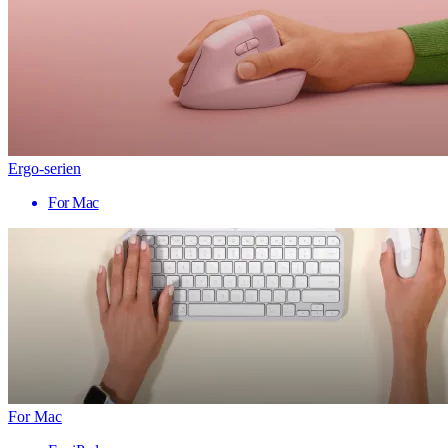
Ergo-serien
For Mac
For Mac