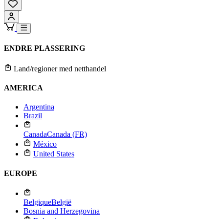
ENDRE PLASSERING
Land/regioner med netthandel
AMERICA
Argentina
Brazil
Canada
Canada (FR)
México
United States
EUROPE
Belgique
België
Bosnia and Herzegovina