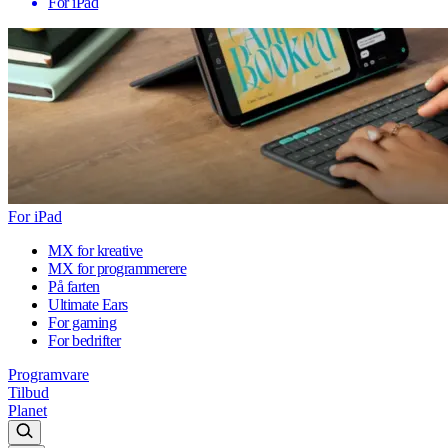
For iPad
For iPad
MX for kreative
MX for programmerere
På farten
Ultimate Ears
For gaming
For bedrifter
Programvare
Tilbud
Planet