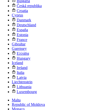
Bulgaria
Česká republika
Croatia
Cyprus
Danmark
Deutschland
España
Estonia
France
Gibraltar
Guernsey
Ελλάδα
Hungary
Iceland
Ireland
Italia
Latvia
Liechtenstein
Lithuania
Luxembourg
Malta
Republic of Moldova
Monaco