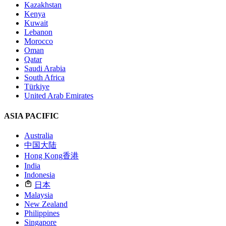
Kazakhstan
Kenya
Kuwait
Lebanon
Morocco
Oman
Qatar
Saudi Arabia
South Africa
Türkiye
United Arab Emirates
ASIA PACIFIC
Australia
中国大陆
Hong Kong
香港
India
Indonesia
日本
Malaysia
New Zealand
Philippines
Singapore