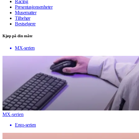
Racing
Presentasjonsenheter
Musematter
Tilbehør
Bestselgere
Kjøp på din måte
MX-serien
MX-serien
Ergo-serien