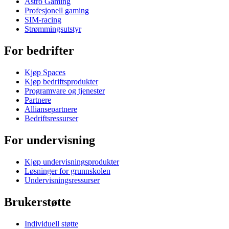
Astro Gaming
Profesjonell gaming
SIM-racing
Strømmingsutstyr
For bedrifter
Kjøp Spaces
Kjøp bedriftsprodukter
Programvare og tjenester
Partnere
Alliansepartnere
Bedriftsressurser
For undervisning
Kjøp undervisningsprodukter
Løsninger for grunnskolen
Undervisningsressurser
Brukerstøtte
Individuell støtte