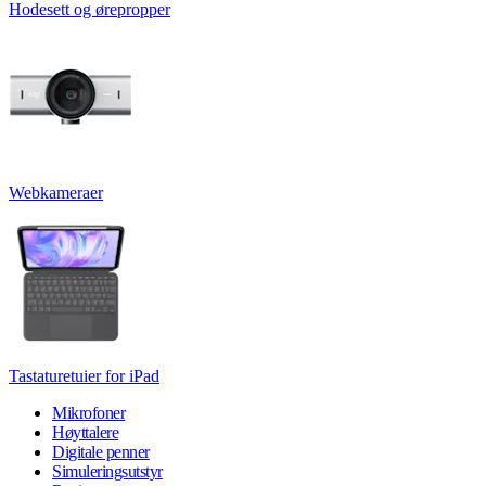
Hodesett og ørepropper
Webkameraer
Tastaturetuier for iPad
Mikrofoner
Høyttalere
Digitale penner
Simuleringsutstyr