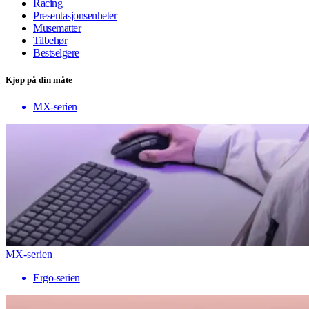
Racing
Presentasjonsenheter
Musematter
Tilbehør
Bestselgere
Kjøp på din måte
MX-serien
MX-serien
Ergo-serien