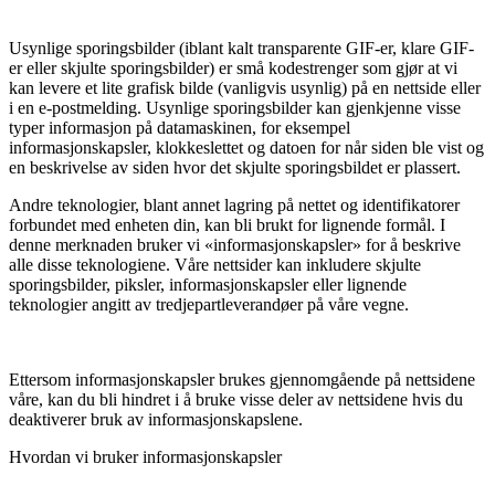
Usynlige sporingsbilder (iblant kalt transparente GIF-er, klare GIF-
er eller skjulte sporingsbilder) er små kodestrenger som gjør at vi
kan levere et lite grafisk bilde (vanligvis usynlig) på en nettside eller
i en e-postmelding. Usynlige sporingsbilder kan gjenkjenne visse
typer informasjon på datamaskinen, for eksempel
informasjonskapsler, klokkeslettet og datoen for når siden ble vist og
en beskrivelse av siden hvor det skjulte sporingsbildet er plassert.
Andre teknologier, blant annet lagring på nettet og identifikatorer
forbundet med enheten din, kan bli brukt for lignende formål. I
denne merknaden bruker vi «informasjonskapsler» for å beskrive
alle disse teknologiene. Våre nettsider kan inkludere skjulte
sporingsbilder, piksler, informasjonskapsler eller lignende
teknologier angitt av tredjepartleverandøer på våre vegne.
Ettersom informasjonskapsler brukes gjennomgående på nettsidene
våre, kan du bli hindret i å bruke visse deler av nettsidene hvis du
deaktiverer bruk av informasjonskapslene.
Hvordan vi bruker informa­sjon­s­­­kapsler