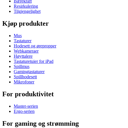
Bærekraft
Resirkulering
Tilgjengelighet
Kjøp produkter
Mus
Tastaturer
Hodesett og ørepropper
Webkameraer
Høyttalere
Tastaturetuier for iPad
Spillmus
Gamingtastaturer
Spillhodesett
Mikrofoner
For produktivitet
Master-serien
Ergo-serien
For gaming og strømming