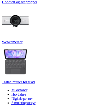
Hodesett og ørepropper
Webkameraer
Tastaturetuier for iPad
Mikrofoner
Høyttalere
Digitale penner
Simuleringsutstyr