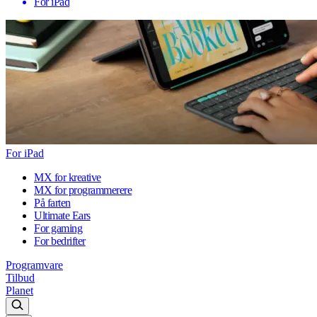
For iPad
For iPad
MX for kreative
MX for programmerere
På farten
Ultimate Ears
For gaming
For bedrifter
Programvare
Tilbud
Planet