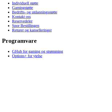
Individuell støtte
Gamingstøtte
Bedrifts- og utdanningsstøtte
Kontakt oss
Reservedeler
Spor Bestillingen
Returer og kanselleringer
Programvare
GHub for gaming og strømming
Options+ for ytelse
Logitech
Kjøp produkter
For produktivitet
For gaming og strømming
For bedrifter