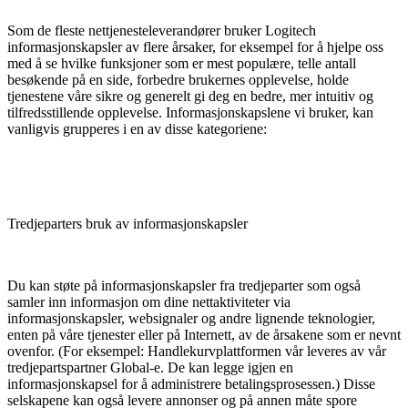
Som de fleste nettjenesteleverandører bruker Logitech
informasjonskapsler av flere årsaker, for eksempel for å hjelpe oss
med å se hvilke funksjoner som er mest populære, telle antall
besøkende på en side, forbedre brukernes opplevelse, holde
tjenestene våre sikre og generelt gi deg en bedre, mer intuitiv og
tilfredsstillende opplevelse. Informasjonskapslene vi bruker, kan
vanligvis grupperes i en av disse kategoriene:
Tred­je­parters bruk av informa­­sjons­­­­­­kapsler
Du kan støte på informasjonskapsler fra tredjeparter som også
samler inn informasjon om dine nettaktiviteter via
informasjonskapsler, websignaler og andre lignende teknologier,
enten på våre tjenester eller på Internett, av de årsakene som er nevnt
ovenfor. (For eksempel: Handlekurvplattformen vår leveres av vår
tredjepartspartner Global-e. De kan legge igjen en
informasjonskapsel for å administrere betalingsprosessen.) Disse
selskapene kan også levere annonser og på annen måte spore