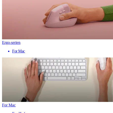
Ergo-serien
For Mac
For Mac