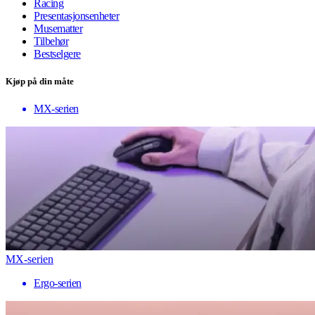
Racing
Presentasjonsenheter
Musematter
Tilbehør
Bestselgere
Kjøp på din måte
MX-serien
MX-serien
Ergo-serien