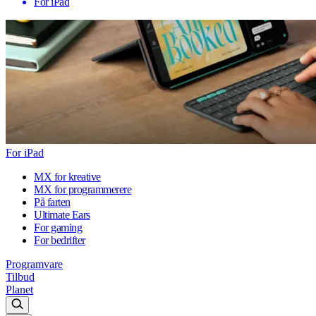
For iPad
For iPad
MX for kreative
MX for programmerere
På farten
Ultimate Ears
For gaming
For bedrifter
Programvare
Tilbud
Planet