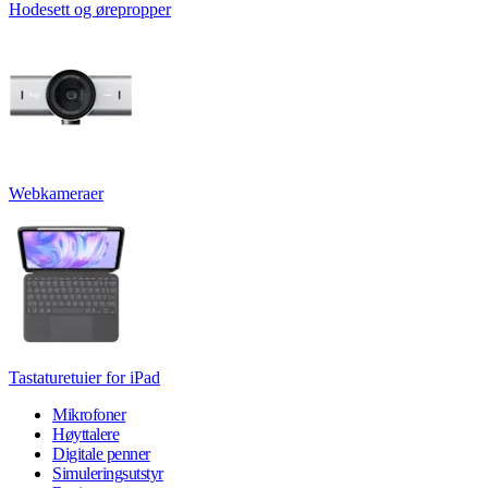
Hodesett og ørepropper
Webkameraer
Tastaturetuier for iPad
Mikrofoner
Høyttalere
Digitale penner
Simuleringsutstyr