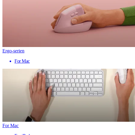
Ergo-serien
For Mac
For Mac