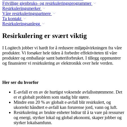
Frivillige gjenbruks- og resirkuleringsprogrammer
Resirkuleringsmerker
Våre resirkuleringspartnere
Ta kontakt
Resirkuleringsanlegg
Resirkulering er svært viktig
I Logitech jobber vi hardt for å redusere miljøpåvirkningen fra våre
produkter. Vi forsøker hele tiden å forbedre effektiviteten til våre
produkter og emballasje samt batteriforbruket. I tillegg oppmuntrer
og finansierer vi resirkulering av elektronikk over hele verden.
Her ser du hvorfor
E-avfall er en av de hurtigst voksende avfallsstrømmene. Det
er et globalt problem som stadig blir større.
Mindre enn 20 % av globalt e-avfall blir resirkulert, og
ukorrekt håndtert e-avfall kan forurense jord, vann og luft.
Resirkulering av brukte enheter bidrar til å ta vare på ressurser
og energi, styrker lokal og global økonomi, skaper jobber og
styrker lokalsamfunn.