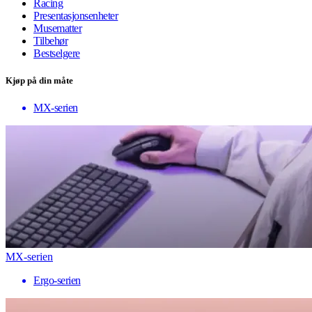
Racing
Presentasjonsenheter
Musematter
Tilbehør
Bestselgere
Kjøp på din måte
MX-serien
MX-serien
Ergo-serien