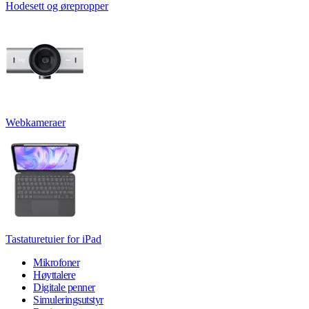
Hodesett og ørepropper
Webkameraer
Tastaturetuier for iPad
Mikrofoner
Høyttalere
Digitale penner
Simuleringsutstyr