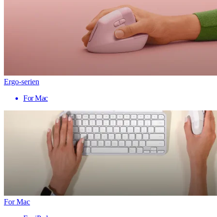
Ergo-serien
For Mac
For Mac