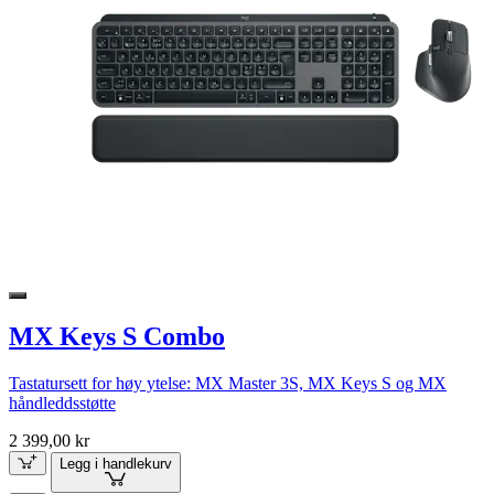
MX Keys S Combo
Tastatursett for høy ytelse: MX Master 3S, MX Keys S og MX
håndleddsstøtte
2 399,00 kr
Legg i handlekurv