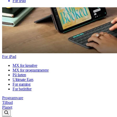
For iPad
For iPad
MX for kreative
MX for programmerere
På farten
Ultimate Ears
For gaming
For bedrifter
Programvare
Tilbud
Planet