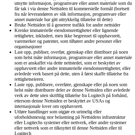
utnytte informasjon, programvare eller annet materiale som du
får tak i via denne Nettsiden til kommersielle formål (bortsett
fra når leverandøren av slik informasjon, programvare eller
annet materiale har gitt uttrykkelig tillatelse til dette)
Bruke Nettsiden til å generere trafikk for andre nettsider
Krenke immaterielle eiendomsrettigheter eller lignende
rettigheter, inkludert, men ikke begrenset til opphavsrett,
varemerker og patenter, som tilhører andre personer eller
organisasjoner
Last opp, publiser, overfør, gjenskap eller distribuer på noen
som helst måte informasjon, programvare eller annet materiale
som er anskaffet via dette nettstedet, som er beskyttet av
opphavsrett eller andre immaterielle eiendomsrettigheter, eller
avledede verk basert på dette, uten å først skaffe tillatelse fra
rettighetseieren.
Laste opp, publisere, overføre, gjenskape eller på noen som
helst måte distribuere deler av denne Nettsiden eller avledede
verk av dette uten skriftlig tillatelse fra Logitech på forhånd,
ettersom denne Nettsiden er beskyttet av USAs og
internasjonale lover om opphavsrett.
Utføre handlinger som utgjør en urimelig eller
uforholdsmessig stor belastning på Nettsidens infrastruktur
eller Logitechs systemer eller nettverk, eller andre systemer
eller nettverk som er tilknyttet til denne Nettsiden eller til
Logitech