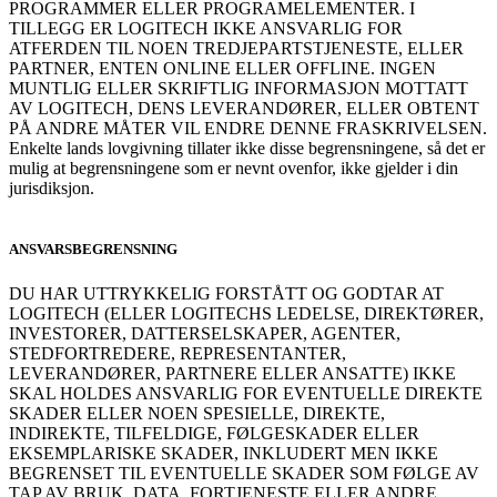
PROGRAMMER ELLER PROGRAMELEMENTER. I
TILLEGG ER LOGITECH IKKE ANSVARLIG FOR
ATFERDEN TIL NOEN TREDJEPARTSTJENESTE, ELLER
PARTNER, ENTEN ONLINE ELLER OFFLINE. INGEN
MUNTLIG ELLER SKRIFTLIG INFORMASJON MOTTATT
AV LOGITECH, DENS LEVERANDØRER, ELLER OBTENT
PÅ ANDRE MÅTER VIL ENDRE DENNE FRASKRIVELSEN.
Enkelte lands lovgivning tillater ikke disse begrensningene, så det er
mulig at begrensningene som er nevnt ovenfor, ikke gjelder i din
jurisdiksjon.
ANSVARSBEGRENSNING
DU HAR UTTRYKKELIG FORSTÅTT OG GODTAR AT
LOGITECH (ELLER LOGITECHS LEDELSE, DIREKTØRER,
INVESTORER, DATTERSELSKAPER, AGENTER,
STEDFORTREDERE, REPRESENTANTER,
LEVERANDØRER, PARTNERE ELLER ANSATTE) IKKE
SKAL HOLDES ANSVARLIG FOR EVENTUELLE DIREKTE
SKADER ELLER NOEN SPESIELLE, DIREKTE,
INDIREKTE, TILFELDIGE, FØLGESKADER ELLER
EKSEMPLARISKE SKADER, INKLUDERT MEN IKKE
BEGRENSET TIL EVENTUELLE SKADER SOM FØLGE AV
TAP AV BRUK, DATA, FORTJENESTE ELLER ANDRE