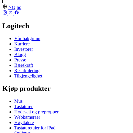
NO,no
Logitech
Vår bakgrunn
Karriere
Investorer
Blogg
Presse
Bærekraft
Resirkulering
Tilgjengelighet
Kjøp produkter
Mus
Tastaturer
Hodesett og ørepropper
Webkameraer
Høyttalere
Tastaturetuier for iPad