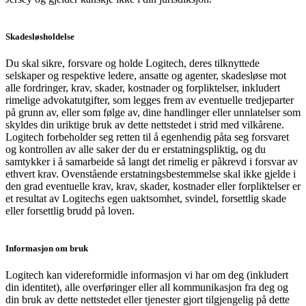
Skadesløsholdelse
Du skal sikre, forsvare og holde Logitech, deres tilknyttede
selskaper og respektive ledere, ansatte og agenter, skadesløse mot
alle fordringer, krav, skader, kostnader og forpliktelser, inkludert
rimelige advokatutgifter, som legges frem av eventuelle tredjeparter
på grunn av, eller som følge av, dine handlinger eller unnlatelser som
skyldes din uriktige bruk av dette nettstedet i strid med vilkårene.
Logitech forbeholder seg retten til å egenhendig påta seg forsvaret
og kontrollen av alle saker der du er erstatningspliktig, og du
samtykker i å samarbeide så langt det rimelig er påkrevd i forsvar av
ethvert krav. Ovenstående erstatningsbestemmelse skal ikke gjelde i
den grad eventuelle krav, krav, skader, kostnader eller forpliktelser er
et resultat av Logitechs egen uaktsomhet, svindel, forsettlig skade
eller forsettlig brudd på loven.
Informasjon om bruk
Logitech kan videreformidle informasjon vi har om deg (inkludert
din identitet), alle overføringer eller all kommunikasjon fra deg og
din bruk av dette nettstedet eller tjenester gjort tilgjengelig på dette