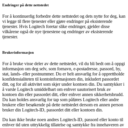
Endringer på dette nettstedet
For å kontinuerlig forbedre dette nettstedet og dets nytte for deg, kan
vi legge til flere tjenester eller gjøre endringer på eksisterende
tjenester. Hvis Logitech foretar slike endringer, gjelder disse
vilkårene også de nye tjenestene og endringer av eksisterende
tjenester.
Brukerinformasjon
For å bruke visse deler av dette nettstedet, vil du bli bedt om å oppgi
informasjon om deg selv, som fornavn, e-postadresse, passord, by,
stat, lands- eller postnummer. Du er helt ansvarlig for å opprettholde
konfidensialiteten til kontoinformasjonen din, inkludert passordet
ditt, og for all aktivitet som skjer under kontoen din. Du samtykker i
å varsle Logitech umiddelbart om enhver uautorisert bruk av
kontoen din eller passordet ditt, eller enhver annen sikkerhetsbrudd.
Du kan holdes ansvarlig for tap som påføres Logitech eller andre
brukere eller besøkende på dette nettstedet dersom en annen person
bruker din Logitech-ID, passordet ditt eller kontoen din.
Du kan ikke bruke noen andres Logitech-ID, passord eller konto til
enhver tid uten uttrykkelig tillatelse og samtykke fra innehaveren av