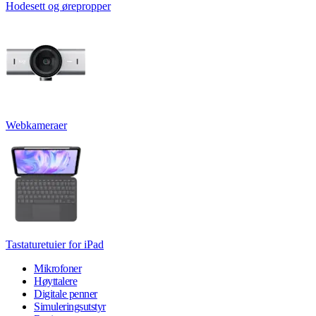
Hodesett og ørepropper
Webkameraer
Tastaturetuier for iPad
Mikrofoner
Høyttalere
Digitale penner
Simuleringsutstyr