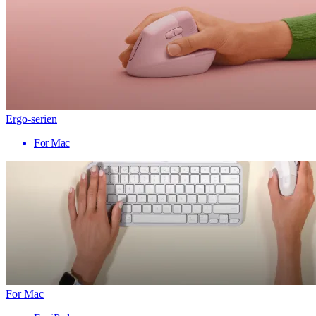
Ergo-serien
For Mac
For Mac