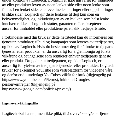
under kontroll av Logitech. Logitech er ikke ansvarlig for innholdet
av eller produkter levert av noen lenket side eller noen lenke som
finnes i en lenket side, eller eventuelle endringer eller oppdateringer
til slike sider. Logitech gir disse lenkene til deg kun som en
bekvemmelighet, og inkluderingen av en hvilken som helst lenke
innebærer ikke at Logitech støtter, garanterer eller aksepterer noe
ansvar for innholdet eller produktene på en slik tredjeparts side.
I forbindelse med din bruk av dette nettstedet kan du informeres om
tjenester, produkter, tilbud og kampanjer som leveres av tredjeparter,
og ikke av Logitech. Hvis du bestemmer deg for å bruke tredjeparts
tjenester eller produkter, er du ansvarlig for å gjennomgå og forstå
vilkårene og betingelsene som regulerer enhver tredjeparts tjeneste
eller produkt. Du godtar at tredjeparten, og ikke Logitech, er
ansvarlig for ytelsen av tredjeparts tjenester eller produkter. Logitech
bruker for eksempel YouTube som vertsplattform for videoene våre,
og derfor er du underlagt YouTubes vilkår for bruk (tilgjengelig på
https://www.youtube.com/t/terms), inkludert Googles
personvernregler (tilgjengelig på
https://www.google.com/policies/privacy).
Ingen overvåkningsplikt
Logitech skal ha rett, men ikke plikt, til å overvåke og/eller fjerne