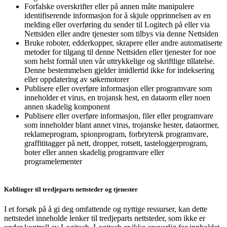
Forfalske overskrifter eller på annen måte manipulere
identifiserende informasjon for å skjule opprinnelsen av en
melding eller overføring du sender til Logitech på eller via
Nettsiden eller andre tjenester som tilbys via denne Nettsiden
Bruke roboter, edderkopper, skrapere eller andre automatiserte
metoder for tilgang til denne Nettsiden eller tjenester for noe
som helst formål uten vår uttrykkelige og skriftlige tillatelse.
Denne bestemmelsen gjelder imidlertid ikke for indeksering
eller oppdatering av søkemotorer
Publisere eller overføre informasjon eller programvare som
inneholder et virus, en trojansk hest, en dataorm eller noen
annen skadelig komponent
Publisere eller overføre informasjon, filer eller programvare
som inneholder blant annet virus, trojanske hester, dataormer,
reklameprogram, spionprogram, forbrytersk programvare,
graffititagger på nett, dropper, rotsett, tasteloggerprogram,
boter eller annen skadelig programvare eller
programelementer
Koblinger til tredjeparts nettsteder og tjenester
I et forsøk på å gi deg omfattende og nyttige ressurser, kan dette
nettstedet inneholde lenker til tredjeparts nettsteder, som ikke er