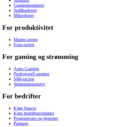
Spillmus
Gamingtastaturer
Spillhodesett
Mikrofoner
For produktivitet
Master-serien
Ergo-serien
For gaming og strømming
Astro Gaming
Profesjonell gaming
SIM-racing
Strømmingsutstyr
For bedrifter
Kjøp Spaces
Kjøp bedriftsprodukter
Programvare og tjenester
Partnere