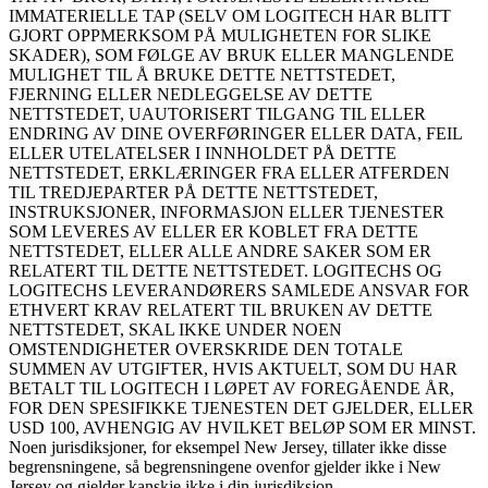
IMMATERIELLE TAP (SELV OM LOGITECH HAR BLITT
GJORT OPPMERKSOM PÅ MULIGHETEN FOR SLIKE
SKADER), SOM FØLGE AV BRUK ELLER MANGLENDE
MULIGHET TIL Å BRUKE DETTE NETTSTEDET,
FJERNING ELLER NEDLEGGELSE AV DETTE
NETTSTEDET, UAUTORISERT TILGANG TIL ELLER
ENDRING AV DINE OVERFØRINGER ELLER DATA, FEIL
ELLER UTELATELSER I INNHOLDET PÅ DETTE
NETTSTEDET, ERKLÆRINGER FRA ELLER ATFERDEN
TIL TREDJEPARTER PÅ DETTE NETTSTEDET,
INSTRUKSJONER, INFORMASJON ELLER TJENESTER
SOM LEVERES AV ELLER ER KOBLET FRA DETTE
NETTSTEDET, ELLER ALLE ANDRE SAKER SOM ER
RELATERT TIL DETTE NETTSTEDET. LOGITECHS OG
LOGITECHS LEVERANDØRERS SAMLEDE ANSVAR FOR
ETHVERT KRAV RELATERT TIL BRUKEN AV DETTE
NETTSTEDET, SKAL IKKE UNDER NOEN
OMSTENDIGHETER OVERSKRIDE DEN TOTALE
SUMMEN AV UTGIFTER, HVIS AKTUELT, SOM DU HAR
BETALT TIL LOGITECH I LØPET AV FOREGÅENDE ÅR,
FOR DEN SPESIFIKKE TJENESTEN DET GJELDER, ELLER
USD 100, AVHENGIG AV HVILKET BELØP SOM ER MINST.
Noen jurisdiksjoner, for eksempel New Jersey, tillater ikke disse
begrensningene, så begrensningene ovenfor gjelder ikke i New
Jersey og gjelder kanskje ikke i din jurisdiksjon.