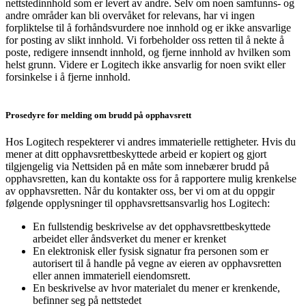
nettstedinnhold som er levert av andre. Selv om noen samfunns- og
andre områder kan bli overvåket for relevans, har vi ingen
forpliktelse til å forhåndsvurdere noe innhold og er ikke ansvarlige
for posting av slikt innhold. Vi forbeholder oss retten til å nekte å
poste, redigere innsendt innhold, og fjerne innhold av hvilken som
helst grunn. Videre er Logitech ikke ansvarlig for noen svikt eller
forsinkelse i å fjerne innhold.
Prosedyre for melding om brudd på opphavsrett
Hos Logitech respekterer vi andres immaterielle rettigheter. Hvis du
mener at ditt opphavsrettbeskyttede arbeid er kopiert og gjort
tilgjengelig via Nettsiden på en måte som innebærer brudd på
opphavsretten, kan du kontakte oss for å rapportere mulig krenkelse
av opphavsretten. Når du kontakter oss, ber vi om at du oppgir
følgende opplysninger til opphavsrettsansvarlig hos Logitech:
En fullstendig beskrivelse av det opphavsrettbeskyttede
arbeidet eller åndsverket du mener er krenket
En elektronisk eller fysisk signatur fra personen som er
autorisert til å handle på vegne av eieren av opphavsretten
eller annen immateriell eiendomsrett.
En beskrivelse av hvor materialet du mener er krenkende,
befinner seg på nettstedet