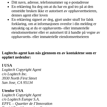
Ditt navn, adresse, telefonnummer og e-postadresse
En erklæring fra deg om at du har en god tro på at den
omstridte bruken ikke er autorisert av opphavsrettseieren,
dennes agent eller loven
En erklæring signert av deg, gjort under straff for falsk
forklaring, om at informasjonen ovenfor i din melding er
nøyaktig og at du er opphavsretts- eller immaterielle
eiendomsrettseier eller er autorisert til å handle på vegne av
opphavsretts- eller immaterielle eiendomsrettseieren
Logitechs agent kan nås gjennom en av kontaktene som er
oppført nedenfor:
I USA
Logitech Copyright Agent
c/o Logitech Inc.
3930 North First Street
San Jose, CA 95134
Utenfor USA
Logitech Copyright Agent
c/o Logitech Europe S.A.
EPFL – Quartier de I’Innovation