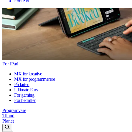
For iPad
For iPad
MX for kreative
MX for programmerere
På farten
Ultimate Ears
For gaming
For bedrifter
Programvare
Tilbud
Planet