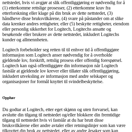
nettstedet, hvis vi avgjør at slik offentliggjøring er nødvendig for å
(1) etterkomme rettslige prosesser, (2) etterkomme krav fra
etterforskning eller klage på din bruk av dette nettstedet, (3)
håndheve disse bruksvilkårene, (4) svare på påstander om at slike
data krenker andres rettigheter, eller (5) beskytte rettigheter, eiendom
eller personlig sikkerhet for Logitech, Logitechs ansatte og
besøkende eller brukere av dette nettstedet, inkludert Logitechs
kunder og allmennheten.
Logitech forbeholder seg retten til til enhver tid å offentliggjøre
informasjon som Logitech anser nødvendig for å overholde
gjeldende lov, forskrift, rettslig prosess eller offentlig forespørsel.
Logitech kan også offentliggjøre din informasjon når Logitech
fastslår at gjeldende lov krever eller tillater slik offentliggjøring,
inkludert utveksling av informasjon med andre selskaper og
organisasjoner for formål knyttet til svindelbeskyttelse.
Opphør
Du godtar at Logitech, etter eget skjønn og uten forvarsel, kan
avslutte din tilgang til nettstedet og/eller blokkere din fremtidige
tilgang til nettstedet hvis vi fastslår at du har brutt disse
bruksvilkårene eller andre avtaler eller retningslinjer som kan være
tilknyttet din bruk av nettstedet, eller av andre årsaker som kan