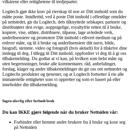
vilkårene eller rettighetene til tredjeparter.
Logitech gjør ikke krav på eierskap til noe av Ditt innhold som du
måtte poste. Imidlertid, ved å poste Ditt innhold i offentlige områder
på nettstedet, gir du Logitech, dets tilknyttede selskaper, partnere og
distributører den evige, uoppsigelige, royaltyfrie retten til å bruke,
kopiere, vise, utføre, distribuere, tilpasse, lage avledede verk,
underlisensiere og promotere Ditt innhold i ethvert medium og på
enhver måte, og til å bruke og underlisensiere ditt navn, bilde,
biografi, stemme, video og fotografi (hvis aktuelt) for å tilskrive dine
innlegg til deg. I tillegg til Ditt innhold, oppfordrer vi deg til å gi oss
tilbakemelding. Du godtar at vi kan, på hvilken som helst måte og
uten begrensninger, bruke alle kommentarer, råd, anbefalinger,
forslag, klager og andre tilbakemeldinger du gir oss om nettstedet og
Logitechs produkter og tjenester, og at Logitech fortsetter å eie alle
immaterielle rettigheter som vi oppretter og som er basert på eller
inneholder din tilbakemelding.
Ingen ulovlig eller forbudt bruk
Du kan IKKE gjøre følgende når du bruker Nettsiden vår:
Forhindre eller hemme andre brukere fra å bruke og kose seg
på Nettsiden