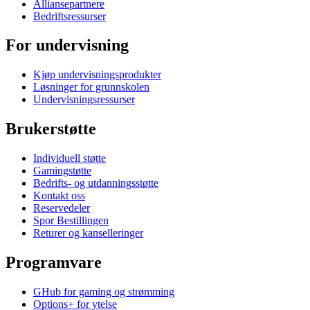
Alliansepartnere
Bedriftsressurser
For undervisning
Kjøp undervisningsprodukter
Løsninger for grunnskolen
Undervisningsressurser
Brukerstøtte
Individuell støtte
Gamingstøtte
Bedrifts- og utdanningsstøtte
Kontakt oss
Reservedeler
Spor Bestillingen
Returer og kanselleringer
Programvare
GHub for gaming og strømming
Options+ for ytelse