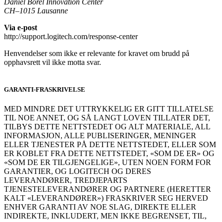
Daniel Borel Innovation Center
CH–1015 Lausanne
Via e-post
http://support.logitech.com/response-center
Henvendelser som ikke er relevante for kravet om brudd på
opphavsrett vil ikke motta svar.
GARANTI-FRASKRIVELSE
MED MINDRE DET UTTRYKKELIG ER GITT TILLATELSE
TIL NOE ANNET, OG SÅ LANGT LOVEN TILLATER DET,
TILBYS DETTE NETTSTEDET OG ALT MATERIALE, ALL
INFORMASJON, ALLE PUBLISERINGER, MENINGER
ELLER TJENESTER PÅ DETTE NETTSTEDET, ELLER SOM
ER KOBLET FRA DETTE NETTSTEDET, «SOM DE ER» OG
«SOM DE ER TILGJENGELIGE», UTEN NOEN FORM FOR
GARANTIER, OG LOGITECH OG DERES
LEVERANDØRER, TREDJEPARTS
TJENESTELEVERANDØRER OG PARTNERE (HERETTER
KALT «LEVERANDØRER») FRASKRIVER SEG HERVED
ENHVER GARANTI AV NOE SLAG, DIREKTE ELLER
INDIREKTE, INKLUDERT, MEN IKKE BEGRENSET, TIL,