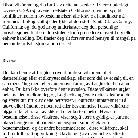
Disse vilkårene og din bruk av dette nettstedet vil være underlagt
lovene i USA og lovene i delstaten California, uten hensyn til
konflikter mellom lovbestemmelser; alle krav og handlinger må
fremmes til riktig statlig eller føderal domstol i Santa Clara County,
California; og, du godtar og underkaster deg den personlige
jurisdiksjonen til disse domstolene for å prosedere ethvert krav eller
enhver handling. Du frasier deg alt forsvar med hensyn til mangel på
personlig jurisdiksjon samt rettssted.
Diverse
Det kan hende at Logitech overdrar disse vilkårene til et
datterselskap eller et tilknyttet selskap, eller som del av et salg til, en
sammenslåing med, eller annen overføring av Logitech til en annen
enhet. Du kan ikke overføre denne avtalen. Disse vilkårene utgjør
hele avtalen mellom deg og Logitech angående dette saksforholdet,
og styrer din bruk av dette nettstedet. Logitechs unnlatenhet til å
utøve eller håndheve noen rett eller bestemmelse i disse vilkårene
utgjør ikke et frafall av slik rett eller bestemmelse. Hvis en
bestemmelse i disse vilkårene viser seg å være ugyldig, er partene
likevel enige om at partenes intensjoner som reflektert i
bestemmelsen, og de andre bestemmelsene i disse vilkårene, skal
forbli i full kraft og virkning. Uavhengig av eventuelle vedtekter