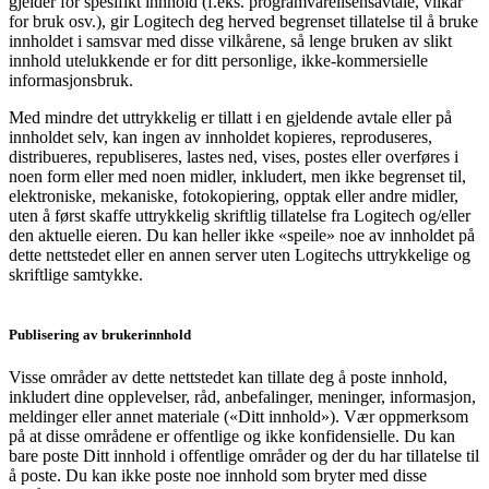
gjelder for spesifikt innhold (f.eks. programvarelisensavtale, vilkår
for bruk osv.), gir Logitech deg herved begrenset tillatelse til å bruke
innholdet i samsvar med disse vilkårene, så lenge bruken av slikt
innhold utelukkende er for ditt personlige, ikke-kommersielle
informasjonsbruk.
Med mindre det uttrykkelig er tillatt i en gjeldende avtale eller på
innholdet selv, kan ingen av innholdet kopieres, reproduseres,
distribueres, republiseres, lastes ned, vises, postes eller overføres i
noen form eller med noen midler, inkludert, men ikke begrenset til,
elektroniske, mekaniske, fotokopiering, opptak eller andre midler,
uten å først skaffe uttrykkelig skriftlig tillatelse fra Logitech og/eller
den aktuelle eieren. Du kan heller ikke «speile» noe av innholdet på
dette nettstedet eller en annen server uten Logitechs uttrykkelige og
skriftlige samtykke.
Publisering av brukerinnhold
Visse områder av dette nettstedet kan tillate deg å poste innhold,
inkludert dine opplevelser, råd, anbefalinger, meninger, informasjon,
meldinger eller annet materiale («Ditt innhold»). Vær oppmerksom
på at disse områdene er offentlige og ikke konfidensielle. Du kan
bare poste Ditt innhold i offentlige områder og der du har tillatelse til
å poste. Du kan ikke poste noe innhold som bryter med disse