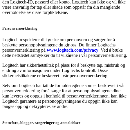
den Logitech-ID, passord eller konto. Logitech kan ikke og vil ikke
være ansvarlig for tap eller skade som oppstår fra din manglende
overholdelse av disse forpliktelsene.
Personvernerklæring
Logitech respekterer ditt ønske om personvern og sørger for å
beskytte personopplysningene du gir oss. Du finner Logitechs
personvernerklæring på
www.logitech.com/privacy
. Ved å bruke
dette nettstedet samtykker du til vilkårene i vår personvernerklæring.
Logitech har sikkerhetstiltak på plass for å beskytte tap, misbruk og
endring av informasjonen under Logitechs kontroll. Disse
sikkerhetstiltakene er beskrevet i vår personvernerklæring.
Selv om Logitech har tatt de forholdsreglene som er beskrevet i vår
personvernerklæring for å sørge for at personopplysningene dine
kun leveres og oppgis i henhold til personvernerklæringen, kan ikke
Logitech garantere at personopplysningene du oppgir, ikke kan
fanges opp og dekrypteres av andre.
Støttefora, blogger, rangeringer og anmeldelser