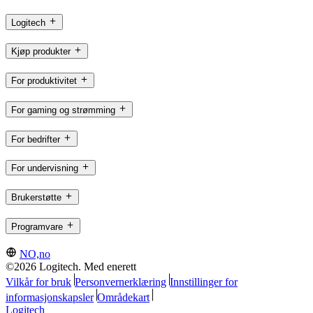
Logitech
Kjøp produkter
For produktivitet
For gaming og strømming
For bedrifter
For undervisning
Brukerstøtte
Programvare
NO,no
©2026 Logitech. Med enerett
Vilkår for bruk
Personvernerklæring
Innstillinger for
informasjonskapsler
Områdekart
Logitech