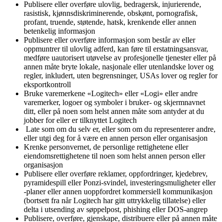
Publisere eller overføre ulovlig, bedragersk, injurierende,
rasistisk, kjønnsdiskriminerende, obskønt, pornografisk,
profant, truende, støtende, hatsk, krenkende eller annen
betenkelig informasjon
Publisere eller overføre informasjon som består av eller
oppmuntrer til ulovlig adferd, kan føre til erstatningsansvar,
medføre uautorisert utøvelse av profesjonelle tjenester eller på
annen måte bryte lokale, nasjonale eller utenlandske lover og
regler, inkludert, uten begrensninger, USAs lover og regler for
eksportkontroll
Bruke varemerkene «Logitech» eller «Logi» eller andre
varemerker, logoer og symboler i bruker- og skjermnavnet
ditt, eller på noen som helst annen måte som antyder at du
jobber for eller er tilknyttet Logitech
Late som om du selv er, eller som om du representerer andre,
eller utgi deg for å være en annen person eller organisasjon
Krenke personvernet, de personlige rettighetene eller
eiendomsrettighetene til noen som helst annen person eller
organisasjon
Publisere eller overføre reklamer, oppfordringer, kjedebrev,
pyramidespill eller Ponzi-svindel, investeringsmuligheter eller
-planer eller annen uoppfordret kommersiell kommunikasjon
(bortsett fra når Logitech har gitt uttrykkelig tillatelse) eller
delta i utsending av søppelpost, phishing eller DOS-angrep
Publisere, overføre, gjenskape, distribuere eller på annen måte