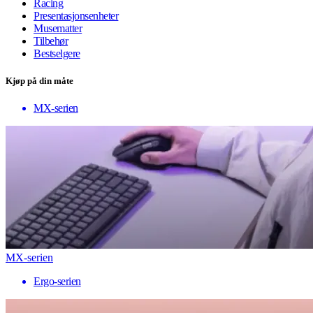
Racing
Presentasjonsenheter
Musematter
Tilbehør
Bestselgere
Kjøp på din måte
MX-serien
MX-serien
Ergo-serien