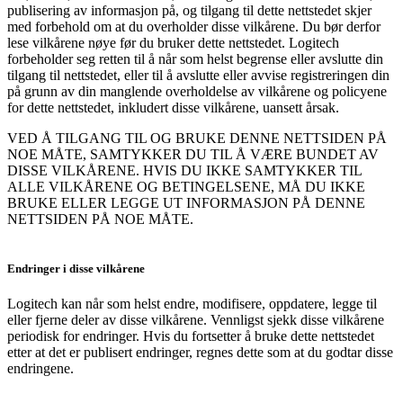
publisering av informasjon på, og tilgang til dette nettstedet skjer
med forbehold om at du overholder disse vilkårene. Du bør derfor
lese vilkårene nøye før du bruker dette nettstedet. Logitech
forbeholder seg retten til å når som helst begrense eller avslutte din
tilgang til nettstedet, eller til å avslutte eller avvise registreringen din
på grunn av din manglende overholdelse av vilkårene og policyene
for dette nettstedet, inkludert disse vilkårene, uansett årsak.
VED Å TILGANG TIL OG BRUKE DENNE NETTSIDEN PÅ
NOE MÅTE, SAMTYKKER DU TIL Å VÆRE BUNDET AV
DISSE VILKÅRENE. HVIS DU IKKE SAMTYKKER TIL
ALLE VILKÅRENE OG BETINGELSENE, MÅ DU IKKE
BRUKE ELLER LEGGE UT INFORMASJON PÅ DENNE
NETTSIDEN PÅ NOE MÅTE.
Endringer i disse vilkårene
Logitech kan når som helst endre, modifisere, oppdatere, legge til
eller fjerne deler av disse vilkårene. Vennligst sjekk disse vilkårene
periodisk for endringer. Hvis du fortsetter å bruke dette nettstedet
etter at det er publisert endringer, regnes dette som at du godtar disse
endringene.