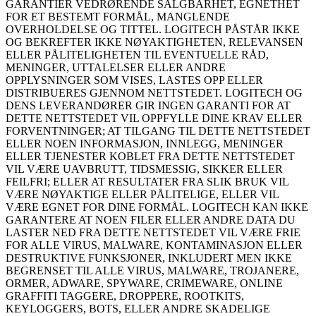
GARANTIER VEDRØRENDE SALGBARHET, EGNETHET
FOR ET BESTEMT FORMÅL, MANGLENDE
OVERHOLDELSE OG TITTEL. LOGITECH PÅSTÅR IKKE
OG BEKREFTER IKKE NØYAKTIGHETEN, RELEVANSEN
ELLER PÅLITELIGHETEN TIL EVENTUELLE RÅD,
MENINGER, UTTALELSER ELLER ANDRE
OPPLYSNINGER SOM VISES, LASTES OPP ELLER
DISTRIBUERES GJENNOM NETTSTEDET. LOGITECH OG
DENS LEVERANDØRER GIR INGEN GARANTI FOR AT
DETTE NETTSTEDET VIL OPPFYLLE DINE KRAV ELLER
FORVENTNINGER; AT TILGANG TIL DETTE NETTSTEDET
ELLER NOEN INFORMASJON, INNLEGG, MENINGER
ELLER TJENESTER KOBLET FRA DETTE NETTSTEDET
VIL VÆRE UAVBRUTT, TIDSMESSIG, SIKKER ELLER
FEILFRI; ELLER AT RESULTATER FRA SLIK BRUK VIL
VÆRE NØYAKTIGE ELLER PÅLITELIGE, ELLER VIL
VÆRE EGNET FOR DINE FORMÅL. LOGITECH KAN IKKE
GARANTERE AT NOEN FILER ELLER ANDRE DATA DU
LASTER NED FRA DETTE NETTSTEDET VIL VÆRE FRIE
FOR ALLE VIRUS, MALWARE, KONTAMINASJON ELLER
DESTRUKTIVE FUNKSJONER, INKLUDERT MEN IKKE
BEGRENSET TIL ALLE VIRUS, MALWARE, TROJANERE,
ORMER, ADWARE, SPYWARE, CRIMEWARE, ONLINE
GRAFFITI TAGGERE, DROPPERE, ROOTKITS,
KEYLOGGERS, BOTS, ELLER ANDRE SKADELIGE