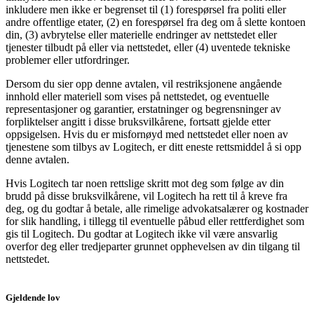
inkludere men ikke er begrenset til (1) forespørsel fra politi eller
andre offentlige etater, (2) en forespørsel fra deg om å slette kontoen
din, (3) avbrytelse eller materielle endringer av nettstedet eller
tjenester tilbudt på eller via nettstedet, eller (4) uventede tekniske
problemer eller utfordringer.
Dersom du sier opp denne avtalen, vil restriksjonene angående
innhold eller materiell som vises på nettstedet, og eventuelle
representasjoner og garantier, erstatninger og begrensninger av
forpliktelser angitt i disse bruksvilkårene, fortsatt gjelde etter
oppsigelsen. Hvis du er misfornøyd med nettstedet eller noen av
tjenestene som tilbys av Logitech, er ditt eneste rettsmiddel å si opp
denne avtalen.
Hvis Logitech tar noen rettslige skritt mot deg som følge av din
brudd på disse bruksvilkårene, vil Logitech ha rett til å kreve fra
deg, og du godtar å betale, alle rimelige advokatsalærer og kostnader
for slik handling, i tillegg til eventuelle påbud eller rettferdighet som
gis til Logitech. Du godtar at Logitech ikke vil være ansvarlig
overfor deg eller tredjeparter grunnet opphevelsen av din tilgang til
nettstedet.
Gjeldende lov