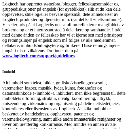
Logitech har opprettet støttefora, blogger, fellesskapsområder og
gruppediskusjoner på engelsk (for øyeblikket), slik at du kan dele
opplevelser, stille og/eller besvare spørsmål, dele anmeldelser av
Logitech-produkter og -tjenester mm. (samlet kalt «nettsamfunn»).
Vi setter pris på at Logitechs nettsamfunn reflekterer mangfoldet av
brukerne og er et interessant sted å dele, lære og samhandle. I tråd
med denne ånden av fellesskap har vi et kjerne sett med prinsipper
og retningslinjer på engelsk som må følges av alle medlemmer,
deltakere, innholdsbidragsytere og brukere. Disse retningslinjene
inngår i disse vilkårene. Du finner dem på
www.logitech.com/support/guidelines
.
Innhold
Alt innhold som tekst, bilder, grafiske/visuelle grensesnitt,
varemerker, logoer, musikk, lyder, kunst, fotografier og
datamaskinkode («innhold»), inkludert, men ikke begrenset til, dette
innholdets utforming, struktur, utvalg, koordinering, uttrykk,
«utseende og virkemåte» og organisering på dette nettstedet, eies,
kontrolleres eller lisensieres av Logitech. Alt slikt innhold er
beskyttet av handelsdress, opphavsrett, patenter og
varemerkelovgivning, samt ulike andre immaterielle rettigheter og
lover om urettferdig konkurranse. Med mindre en annen avtale