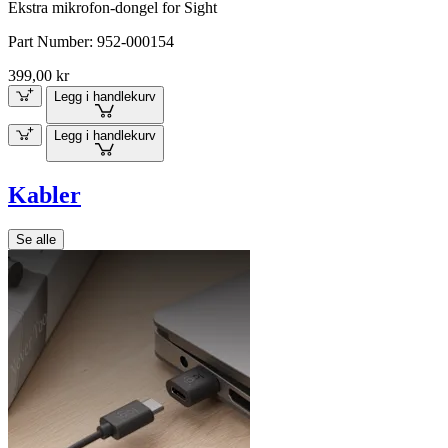
Ekstra mikrofon-dongel for Sight
Part Number:
952-000154
399,00 kr
Legg i handlekurv
Legg i handlekurv
Kabler
Se alle