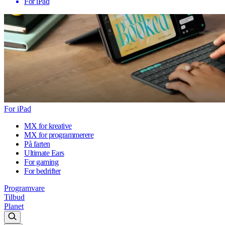
For iPad
For iPad
MX for kreative
MX for programmerere
På farten
Ultimate Ears
For gaming
For bedrifter
Programvare
Tilbud
Planet