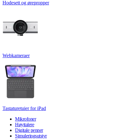
Hodesett og ørepropper
Webkameraer
Tastaturetuier for iPad
Mikrofoner
Høyttalere
Digitale penner
Simuleringsutstyr