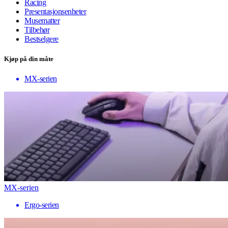
Racing
Presentasjonsenheter
Musematter
Tilbehør
Bestselgere
Kjøp på din måte
MX-serien
MX-serien
Ergo-serien