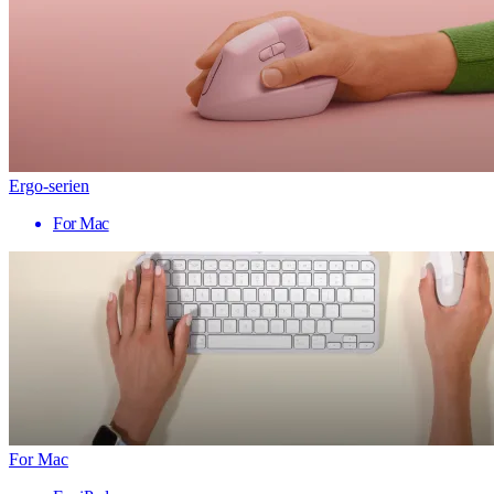
Ergo-serien
For Mac
For Mac