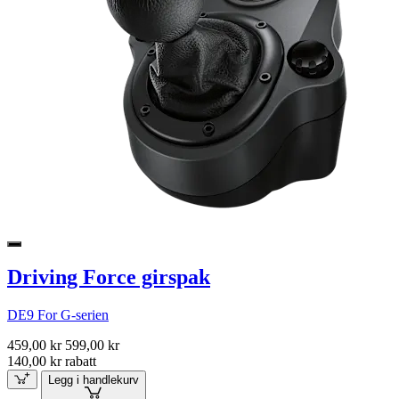
Driving Force girspak
DE9 For G-serien
459,00 kr
599,00 kr
140,00 kr rabatt
Legg i handlekurv