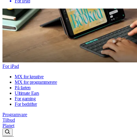
For iPad
For iPad
MX for kreative
MX for programmerere
På farten
Ultimate Ears
For gaming
For bedrifter
Programvare
Tilbud
Planet