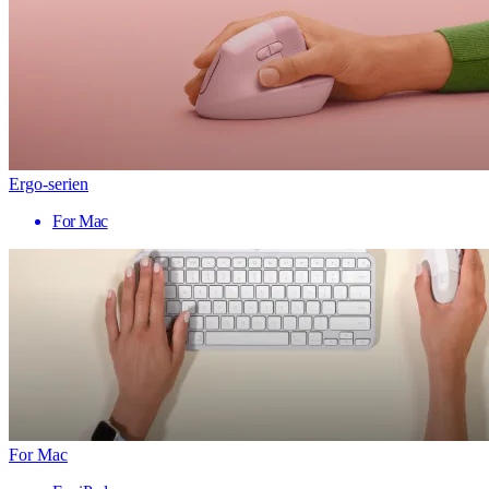
Ergo-serien
For Mac
For Mac