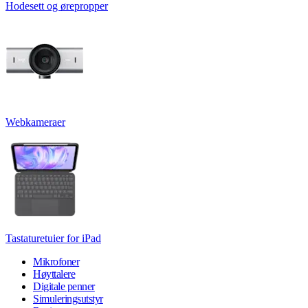
Hodesett og ørepropper
Webkameraer
Tastaturetuier for iPad
Mikrofoner
Høyttalere
Digitale penner
Simuleringsutstyr