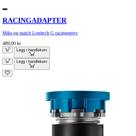
RACINGADAPTER
Miks og match Logitech G racingutstyr
489,00 kr
Legg i handlekurv
Legg i handlekurv