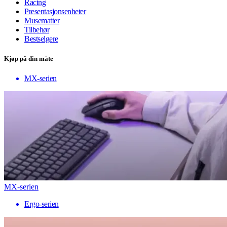
Racing
Presentasjonsenheter
Musematter
Tilbehør
Bestselgere
Kjøp på din måte
MX-serien
MX-serien
Ergo-serien