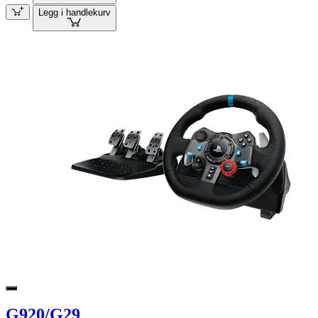
Legg i handlekurv
G920/G29