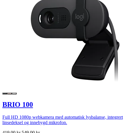
BRIO 100
Full HD 1080p webkamera med automatisk lysbalanse, integrert
linsedeksel og innebygd mikrofon.
419,00 kr
549,00 kr