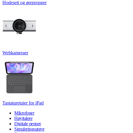
Hodesett og ørepropper
Webkameraer
Tastaturetuier for iPad
Mikrofoner
Høyttalere
Digitale penner
Simuleringsutstyr