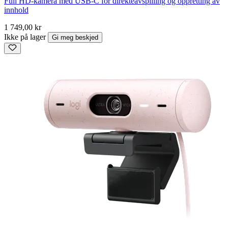
Full HD-kamera med USB-C for direkteavspilling og oppretting av
innhold
1 749,00 kr
Ikke på lager
Gi meg beskjed