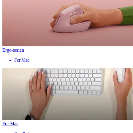
Ergo-serien
For Mac
For Mac