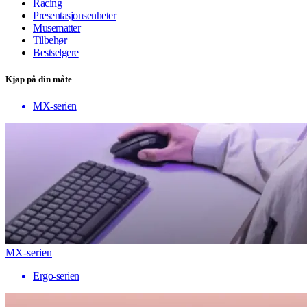
Racing
Presentasjonsenheter
Musematter
Tilbehør
Bestselgere
Kjøp på din måte
MX-serien
MX-serien
Ergo-serien