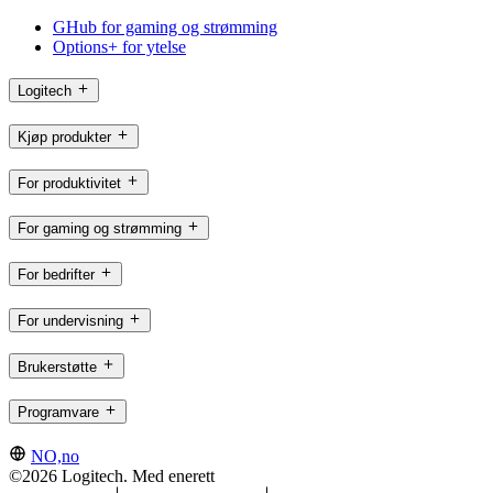
GHub for gaming og strømming
Options+ for ytelse
Logitech
Kjøp produkter
For produktivitet
For gaming og strømming
For bedrifter
For undervisning
Brukerstøtte
Programvare
NO,no
©2026 Logitech. Med enerett