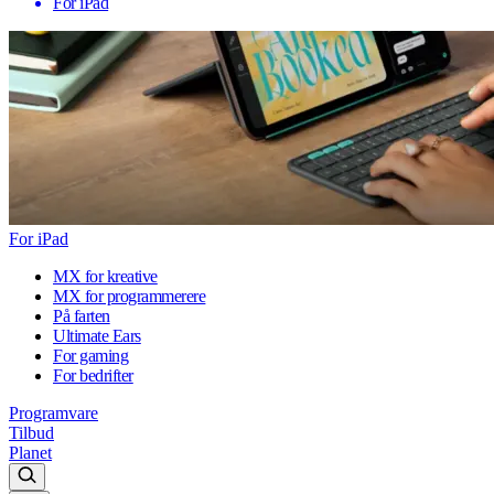
For iPad
For iPad
MX for kreative
MX for programmerere
På farten
Ultimate Ears
For gaming
For bedrifter
Programvare
Tilbud
Planet