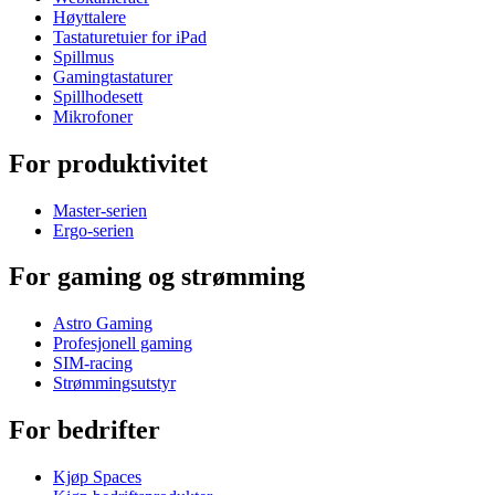
Høyttalere
Tastaturetuier for iPad
Spillmus
Gamingtastaturer
Spillhodesett
Mikrofoner
For produktivitet
Master-serien
Ergo-serien
For gaming og strømming
Astro Gaming
Profesjonell gaming
SIM-racing
Strømmingsutstyr
For bedrifter
Kjøp Spaces