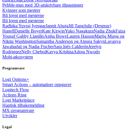
Pebble-mus med 3D-utskrivbare tilpasninger
Kvinner som mestrer
Bli kjent med mesterne
Bli kjent med mesterne
Radhika Yuvraj Iyengar
Japnit Ahuja
Jill Tang
Julie (Despraz)
Hanell
Danielle Boyer
Kate Kirwin
Yuko Nagakura
Nadia Zhuk
Faiza
Yousuf
Gabby Llanillo
Aisha Bowe
Lauren Hasson
Marija Musja og
Nikita Washington
Samantha Anderson og Ainura Sakyn
Lavanya
Jawaharlal og Nadia Fischer
Sara Inés Calderón
Jerelyn
Rodriguez
Nelly Cheboi
Kavya Krishna
Adora Nwodo
Mobi-økosystem
Programvare
Logi Options+
Smart Actions – automatiser oppgaver
Logitech Flow
Actions Ring
Logi Marketplace
Haptisk tilbakemelding
MX-programvare
Utvikler
Legal