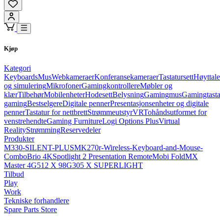
Kjøp
Kategori
Keyboards
Mus
Webkameraer
Konferansekameraer
Tastatursett
Høyttale
og simulering
Mikrofoner
Gamingkontrollere
Møbler og
klær
Tilbehør
Mobilenheter
Hodesett
Belysning
Gamingmus
Gamingtasta
gaming
Bestselgere
Digitale penner
Presentasjonsenheter og digitale
penner
Tastatur for nettbrett
Strømmeutstyr
VR
Tohåndsutformet for
venstrehendte
Gaming Furniture
Logi Options Plus
Virtual
Reality
Strømming
Reservedeler
Produkter
M330-SILENT-PLUS
MK270r-Wireless-Keyboard-and-Mouse-
Combo
Brio 4K
Spotlight 2 Presentation Remote
Mobi Fold
MX
Master 4
G512 X 98
G305 X SUPERLIGHT
Tilbud
Play
Work
Tekniske forhandlere
Spare Parts Store