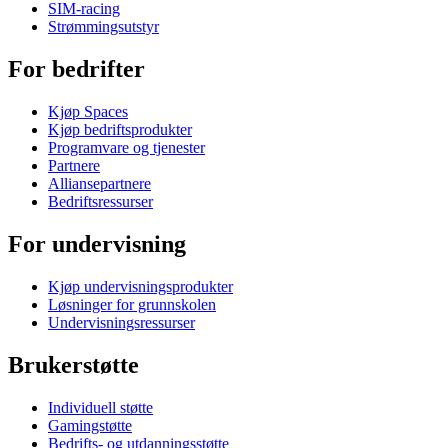
SIM-racing
Strømmingsutstyr
For bedrifter
Kjøp Spaces
Kjøp bedriftsprodukter
Programvare og tjenester
Partnere
Alliansepartnere
Bedriftsressurser
For undervisning
Kjøp undervisningsprodukter
Løsninger for grunnskolen
Undervisningsressurser
Brukerstøtte
Individuell støtte
Gamingstøtte
Bedrifts- og utdanningsstøtte