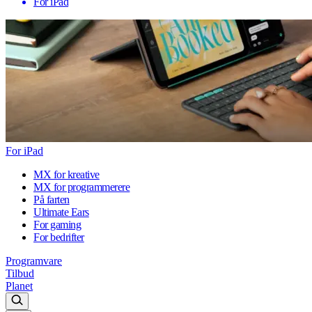
For iPad
For iPad
MX for kreative
MX for programmerere
På farten
Ultimate Ears
For gaming
For bedrifter
Programvare
Tilbud
Planet