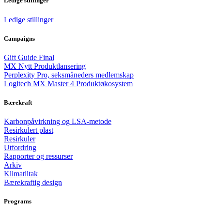
Ledige stillinger
Ledige stillinger
Campaigns
Gift Guide Final
MX Nytt Produktlansering
Perplexity Pro, seksmåneders medlemskap
Logitech MX Master 4 Produktøkosystem
Bærekraft
Karbonpåvirkning og LSA-metode
Resirkulert plast
Resirkuler
Utfordring
Rapporter og ressurser
Arkiv
Klimatiltak
Bærekraftig design
Programs