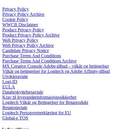
Privacy Policy
Privacy Policy Archive
Cookie Policy
WWCB Disclaimer
Product Privacy Policy
Product Privacy Policy Archive
Web Privacy Policy
Web Privacy Policy Archive
Candidate Privacy Notice
Purchase Terms And Conditions
Purchase Terms And Conditions Archive
MX Creative Console Adobe-tilbud – vilkår og betingelser
Vilkår og betingelser for Logitech og Adobe Affinity-tilbud
Utvikleravtale
Logi-ID
EULA
Databeskyttelsesavtale
Krav til leverandørinformasjonssikkerhet
Logitech Vilkår og Betingelser for Betaprodukt
Betatestavtale
Logitech Personvernerklæring for EU
Global-e TOS