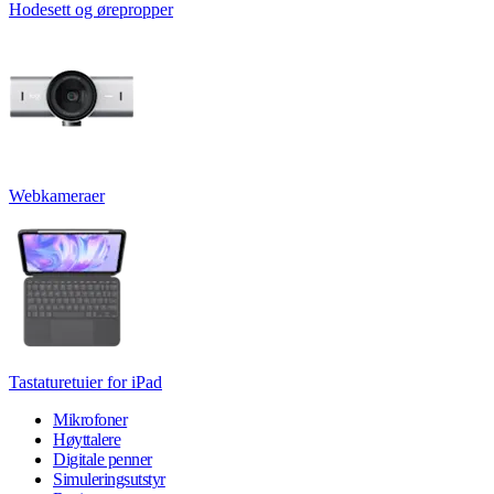
Hodesett og ørepropper
Webkameraer
Tastaturetuier for iPad
Mikrofoner
Høyttalere
Digitale penner
Simuleringsutstyr