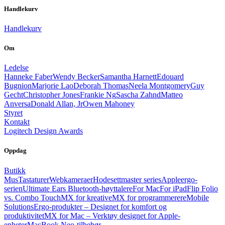
Handlekurv
Handlekurv
Om
Ledelse
Hanneke Faber
Wendy Becker
Samantha Harnett
Edouard
Bugnion
Marjorie Lao
Deborah Thomas
Neela Montgomery
Guy
Gecht
Christopher Jones
Frankie Ng
Sascha Zahnd
Matteo
Anversa
Donald Allan, Jr
Owen Mahoney
Styret
Kontakt
Logitech Design Awards
Oppdag
Butikk
Mus
Tastaturer
Webkameraer
Hodesett
master series
Apple
ergo-
serien
Ultimate Ears Bluetooth-høyttalere
For Mac
For iPad
Flip Folio
vs. Combo Touch
MX for kreative
MX for programmerere
Mobile
Solutions
Ergo-produkter – Designet for komfort og
produktivitet
MX for Mac – Verktøy designet for Apple-
enheter
MacBook Neo-tilbehør