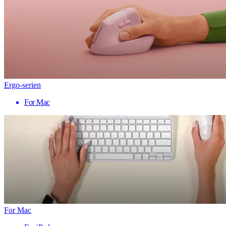
Ergo-serien
For Mac
For Mac