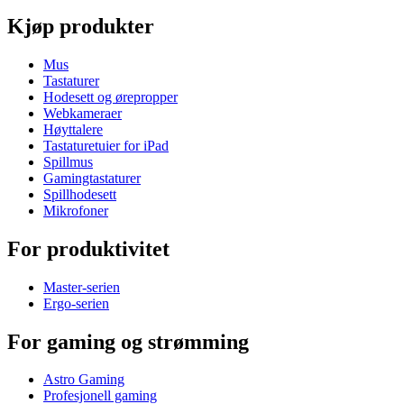
Kjøp produkter
Mus
Tastaturer
Hodesett og ørepropper
Webkameraer
Høyttalere
Tastaturetuier for iPad
Spillmus
Gamingtastaturer
Spillhodesett
Mikrofoner
For produktivitet
Master-serien
Ergo-serien
For gaming og strømming
Astro Gaming
Profesjonell gaming