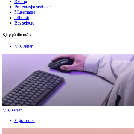
Racing
Presentasjonsenheter
Musematter
Tilbehør
Bestselgere
Kjøp på din måte
MX-serien
MX-serien
Ergo-serien