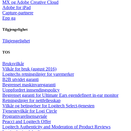
MX og Adobe Creative Cloud
Adobe for iPad
Capture-partnere
Epp ga
Tilgjengelighet
Tilgjengelighet
TOS
Bruksvilkår
Vilkår for bruk (august 2016)
Logitechs retningslinjer for varemerker
B2B utvidet garanti
Begrenset maskinvaregaranti
Uoppfordret innsendingspolicy
Begrenset garanti for Ultimate Ears egendefinert in-ear monitor
Retningslinjer for nettfellesskap
Vilkår og betingelser for Logitech Select-tjenesten
Tjenestevilkår for Logi Circle
Programvarelisensavtale
Peacci and Logitech Offer
Logitech Authenticity and Moderation of Product Reviews