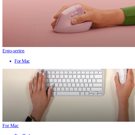
Ergo-serien
For Mac
For Mac