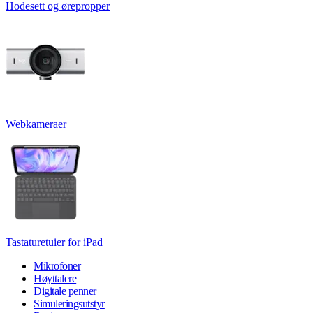
Hodesett og ørepropper
Webkameraer
Tastaturetuier for iPad
Mikrofoner
Høyttalere
Digitale penner
Simuleringsutstyr