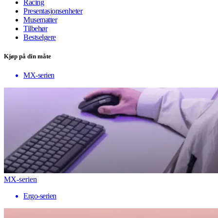
Racing
Presentasjonsenheter
Musematter
Tilbehør
Bestselgere
Kjøp på din måte
MX-serien
MX-serien
Ergo-serien