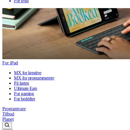
For iPad
For iPad
MX for kreative
MX for programmerere
På farten
Ultimate Ears
For gaming
For bedrifter
Programvare
Tilbud
Planet