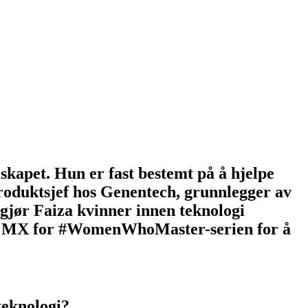
lskapet. Hun er fast bestemt på å hjelpe
roduktsjef hos Genentech, grunnlegger av
ør Faiza kvinner innen teknologi
tech MX for #WomenWhoMaster-serien for å
teknologi?