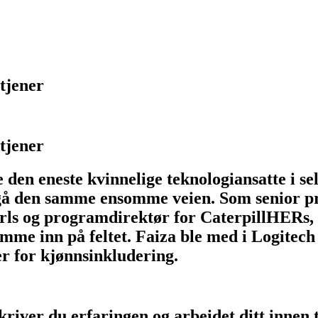
tjener
tjener
e den eneste kvinnelige teknologiansatte i se
 gå den samme ensomme veien. Som senior p
og programdirektør for CaterpillHERs, gj
 komme inn på feltet. Faiza ble med i Logi
 for kjønnsinkludering.
river du erfaringen og arbeidet ditt innen 