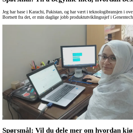
Jeg har base i Karachi, Pakistan, og har vært i teknologibransjen i over 
Bortsett fra det, er min daglige jobb produktutviklingssjef i Genentec
Spørsmål: Vil du dele mer om hvordan kjønn