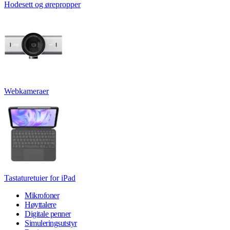
Hodesett og ørepropper
Webkameraer
Tastaturetuier for iPad
Mikrofoner
Høyttalere
Digitale penner
Simuleringsutstyr