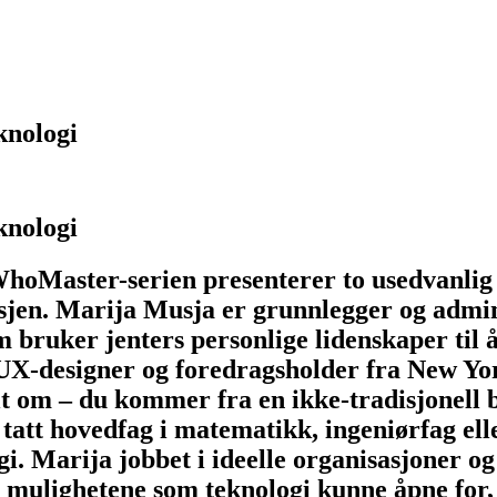
knologi
knologi
Master-serien presenterer to usedvanlig k
ansjen. Marija Musja er grunnlegger og ad
om bruker jenters personlige lidenskaper til 
UX-designer og foredragsholder fra New York
ielt om – du kommer fra en ikke-tradisjonell
 tatt hovedfag i matematikk, ingeniørfag ell
i. Marija jobbet i ideelle organisasjoner og
ulighetene som teknologi kunne åpne for, i d