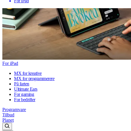
For iPad
For iPad
MX for kreative
MX for programmerere
På farten
Ultimate Ears
For gaming
For bedrifter
Programvare
Tilbud
Planet