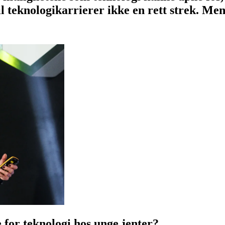
il teknologikarrierer ikke en rett strek. Men
 for teknologi hos unge jenter?