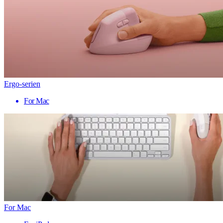
Ergo-serien
For Mac
For Mac