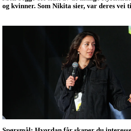
og kvinner. Som Nikita sier, var deres vei t
Spørsmål: Hvordan får skaper du interesse