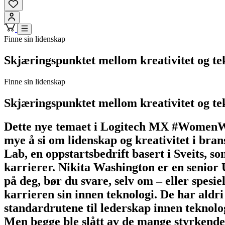
Finne sin lidenskap
Skjæringspunktet mellom kreativitet og te
Finne sin lidenskap
Skjæringspunktet mellom kreativitet og te
Dette nye temaet i Logitech MX #WomenWho
mye å si om lidenskap og kreativitet i br
Lab, en oppstartsbedrift basert i Sveits, s
karrierer. Nikita Washington er en senior 
på deg, bør du svare, selv om – eller spes
karrieren sin innen teknologi. De har aldri
standardrutene til lederskap innen teknolog
Men begge ble slått av de mange styrkende m