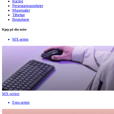
Racing
Presentasjonsenheter
Musematter
Tilbehør
Bestselgere
Kjøp på din måte
MX-serien
MX-serien
Ergo-serien