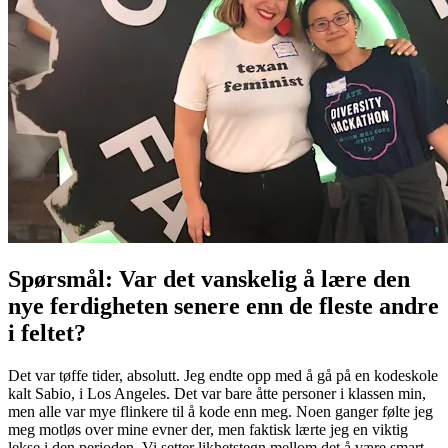
Spørsmål: Var det vanskelig å lære den
nye ferdigheten senere enn de fleste andre
i feltet?
Det var tøffe tider, absolutt. Jeg endte opp med å gå på en kodeskole
kalt Sabio, i Los Angeles. Det var bare åtte personer i klassen min,
men alle var mye flinkere til å kode enn meg. Noen ganger følte jeg
meg motløs over mine evner der, men faktisk lærte jeg en viktig
lekse i den perioden. Vi setter likhetstegn mellom det å være smart