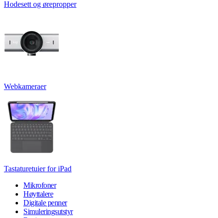
Hodesett og ørepropper
Webkameraer
Tastaturetuier for iPad
Mikrofoner
Høyttalere
Digitale penner
Simuleringsutstyr