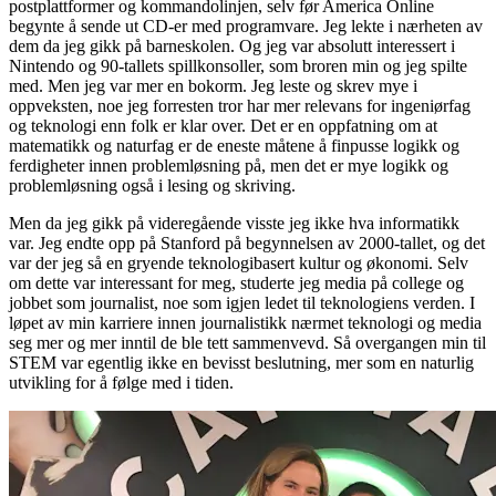
postplattformer og kommandolinjen, selv før America Online
begynte å sende ut CD-er med programvare. Jeg lekte i nærheten av
dem da jeg gikk på barneskolen. Og jeg var absolutt interessert i
Nintendo og 90-tallets spillkonsoller, som broren min og jeg spilte
med. Men jeg var mer en bokorm. Jeg leste og skrev mye i
oppveksten, noe jeg forresten tror har mer relevans for ingeniørfag
og teknologi enn folk er klar over. Det er en oppfatning om at
matematikk og naturfag er de eneste måtene å finpusse logikk og
ferdigheter innen problemløsning på, men det er mye logikk og
problemløsning også i lesing og skriving.
Men da jeg gikk på videregående visste jeg ikke hva informatikk
var. Jeg endte opp på Stanford på begynnelsen av 2000-tallet, og det
var der jeg så en gryende teknologibasert kultur og økonomi. Selv
om dette var interessant for meg, studerte jeg media på college og
jobbet som journalist, noe som igjen ledet til teknologiens verden. I
løpet av min karriere innen journalistikk nærmet teknologi og media
seg mer og mer inntil de ble tett sammenvevd. Så overgangen min til
STEM var egentlig ikke en bevisst beslutning, mer som en naturlig
utvikling for å følge med i tiden.