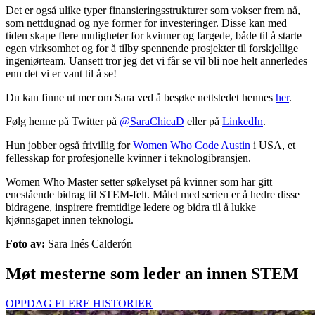
Det er også ulike typer finansieringsstrukturer som vokser frem nå,
som nettdugnad og nye former for investeringer. Disse kan med
tiden skape flere muligheter for kvinner og fargede, både til å starte
egen virksomhet og for å tilby spennende prosjekter til forskjellige
ingeniørteam. Uansett tror jeg det vi får se vil bli noe helt annerledes
enn det vi er vant til å se!
Du kan finne ut mer om Sara ved å besøke nettstedet hennes
her
.
Følg henne på Twitter på
@SaraChicaD
eller på
LinkedIn
.
Hun jobber også frivillig for
Women Who Code Austin
i USA, et
fellesskap for profesjonelle kvinner i teknologibransjen.
Women Who Master setter søkelyset på kvinner som har gitt
enestående bidrag til STEM-felt. Målet med serien er å hedre disse
bidragene, inspirere fremtidige ledere og bidra til å lukke
kjønnsgapet innen teknologi.
Foto av:
Sara Inés Calderón
Møt mesterne som leder an innen STEM
OPPDAG FLERE HISTORIER