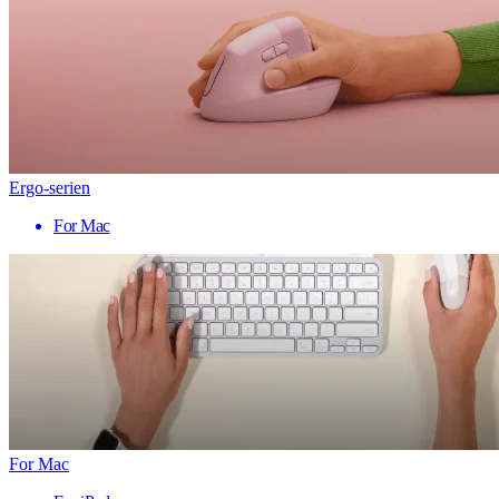
Ergo-serien
For Mac
For Mac