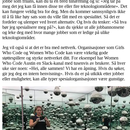
jobbe som frilans, kan du ta en bred tilnærming og si: «Jeg tar på
meg det jeg kan få innen disse tre eller fire teknologiområdene». Det
kan fungere veldig bra for deg. Men du kommer sannsynligvis ikke
til å få like høy sats som du ville fått med en spesialitet. Så det er
fordeler og ulemper ved hvert alternativ. Og hvis du tenker: «Så hva
bør jeg spesialisere meg på?», kan du sjekke ut alle jobbannonsene
og leke deg med hvor mange jobber som er ledige på ulike
teknologiområder.
Jeg vil også si at det er bra med nettverk. Organisasjoner som Girls
Who Code og Women Who Code kan være virkelig gode
støttespillere og styrke nettverket ditt. For eksempel har Women
Who Code Austin en Slack-kanal med tusenvis av brukere. Så hver
uke sier noen: «Hei, alle sammen! Vi har en åpning. Hvis du søker,
gir jeg deg en intern henvisning». Hvis du er på utkikk etter jobber
eller muligheter, kan alle typer spesialorganisasjoner være gunstige.