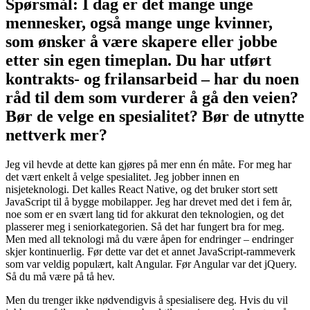
Spørsmål: I dag er det mange unge
mennesker, også mange unge kvinner,
som ønsker å være skapere eller jobbe
etter sin egen timeplan. Du har utført
kontrakts- og frilansarbeid – har du noen
råd til dem som vurderer å gå den veien?
Bør de velge en spesialitet? Bør de utnytte
nettverk mer?
Jeg vil hevde at dette kan gjøres på mer enn én måte. For meg har
det vært enkelt å velge spesialitet. Jeg jobber innen en
nisjeteknologi. Det kalles React Native, og det bruker stort sett
JavaScript til å bygge mobilapper. Jeg har drevet med det i fem år,
noe som er en svært lang tid for akkurat den teknologien, og det
plasserer meg i seniorkategorien. Så det har fungert bra for meg.
Men med all teknologi må du være åpen for endringer – endringer
skjer kontinuerlig. Før dette var det et annet JavaScript-rammeverk
som var veldig populært, kalt Angular. Før Angular var det jQuery.
Så du må være på tå hev.
Men du trenger ikke nødvendigvis å spesialisere deg. Hvis du vil