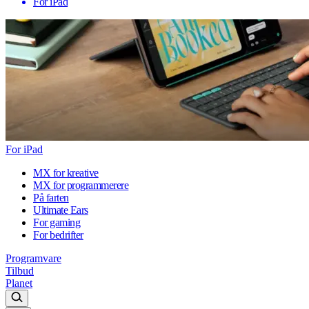
For iPad
For iPad
MX for kreative
MX for programmerere
På farten
Ultimate Ears
For gaming
For bedrifter
Programvare
Tilbud
Planet