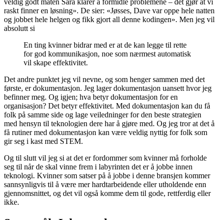
veldig godt måten Sara klarer å formidle problemene – det gjør at vi
raskt finner en løsning». De sier: «Jøsses, Dave var oppe hele natten
og jobbet hele helgen og fikk gjort all denne kodingen». Men jeg vil
absolutt si
En ting kvinner bidrar med er at de kan legge til rette
for god kommunikasjon, noe som nærmest automatisk
vil skape effektivitet.
Det andre punktet jeg vil nevne, og som henger sammen med det
første, er dokumentasjon. Jeg lager dokumentasjon uansett hvor jeg
befinner meg. Og igjen; hva betyr dokumentasjon for en
organisasjon? Det betyr effektivitet. Med dokumentasjon kan du få
folk på samme side og lage veiledninger for den beste strategien
med hensyn til teknologien dere har å gjøre med. Og jeg tror at det å
få rutiner med dokumentasjon kan være veldig nyttig for folk som
gir seg i kast med STEM.
Og til slutt vil jeg si at det er fordommer som kvinner må forholde
seg til når de skal vinne frem i labyrinten det er å jobbe innen
teknologi. Kvinner som satser på å jobbe i denne bransjen kommer
sannsynligvis til å være mer hardtarbeidende eller utholdende enn
gjennomsnittet, og det vil også komme dem til gode, rettferdig eller
ikke.