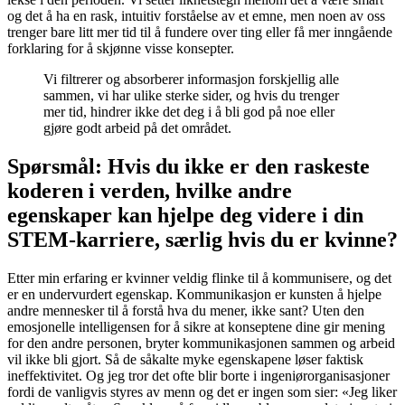
og det å ha en rask, intuitiv forståelse av et emne, men noen av oss
trenger bare litt mer tid til å fundere over ting eller få mer inngående
forklaring for å skjønne visse konsepter.
Vi filtrerer og absorberer informasjon forskjellig alle
sammen, vi har ulike sterke sider, og hvis du trenger
mer tid, hindrer ikke det deg i å bli god på noe eller
gjøre godt arbeid på det området.
Spørsmål: Hvis du ikke er den raskeste
koderen i verden, hvilke andre
egenskaper kan hjelpe deg videre i din
STEM-karriere, særlig hvis du er kvinne?
Etter min erfaring er kvinner veldig flinke til å kommunisere, og det
er en undervurdert egenskap. Kommunikasjon er kunsten å hjelpe
andre mennesker til å forstå hva du mener, ikke sant? Uten den
emosjonelle intelligensen for å sikre at konseptene dine gir mening
for den andre personen, bryter kommunikasjonen sammen og arbeid
vil ikke bli gjort. Så de såkalte myke egenskapene løser faktisk
ineffektivitet. Og jeg tror det ofte blir borte i ingeniørorganisasjoner
fordi de vanligvis styres av menn og det er ingen som sier: «Jeg liker