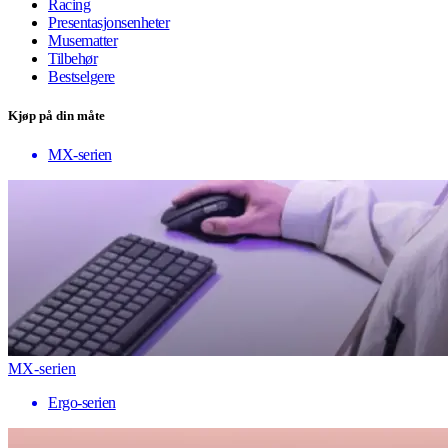
Racing
Presentasjonsenheter
Musematter
Tilbehør
Bestselgere
Kjøp på din måte
MX-serien
MX-serien
Ergo-serien