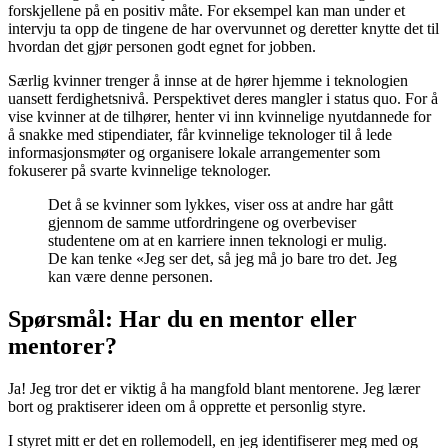
forskjellene på en positiv måte. For eksempel kan man under et
intervju ta opp de tingene de har overvunnet og deretter knytte det til
hvordan det gjør personen godt egnet for jobben.
Særlig kvinner trenger å innse at de hører hjemme i teknologien
uansett ferdighetsnivå. Perspektivet deres mangler i status quo. For å
vise kvinner at de tilhører, henter vi inn kvinnelige nyutdannede for
å snakke med stipendiater, får kvinnelige teknologer til å lede
informasjonsmøter og organisere lokale arrangementer som
fokuserer på svarte kvinnelige teknologer.
Det å se kvinner som lykkes, viser oss at andre har gått
gjennom de samme utfordringene og overbeviser
studentene om at en karriere innen teknologi er mulig.
De kan tenke «Jeg ser det, så jeg må jo bare tro det. Jeg
kan være denne personen.
Spørsmål: Har du en mentor eller
mentorer?
Ja! Jeg tror det er viktig å ha mangfold blant mentorene. Jeg lærer
bort og praktiserer ideen om å opprette et personlig styre.
I styret mitt er det en rollemodell, en jeg identifiserer meg med og