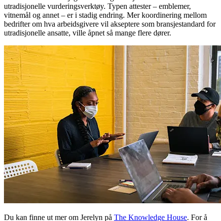
utradisjonelle vurderingsverktøy. Typen attester – emblemer,
vitnemål og annet – er i stadig endring. Mer koordinering mellom
bedrifter om hva arbeidsgivere vil akseptere som bransjestandard for
utradisjonelle ansatte, ville åpnet så mange flere dører.
Du kan finne ut mer om Jerelyn på
The Knowledge House
. For å