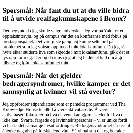
Spørsmål: Når fant du ut at du ville bidra
til å utvide realfagkunnskapene i Bronx?
Det begynte da jeg skulle velge universitet. Jeg var på Yale for et
opptaksintervju, og på campus var det en konferanse med fokus på
prestasjonsgapet. Det var første gang jeg kunne sette ord på
problemet som jeg vokste opp med i mitt lokalsamfunn. Da jeg så
hvite eliter studerte hva som skjedde i mitt lokalsamfunn, gikk det et
lys opp for meg. Der og da innså jeg at jeg hadde et kall om å gi
tilbake og løfte lokalsamfunnet mitt.
Spørsmål: Når det gjelder
bedragersyndromer, hvilke kamper er det
sannsynlig at kvinner vil stå overfor?
Jeg oppfordrer stipendiatene som er påmeldt programmer ved The
Knowledge House til alltid å være aktivabaserte. Å være
aktivabasert fokuserer på hva elevene kan gjøre i stedet for hva de
ikke kan. Svarte, fargede og lavinntektspersoner – vi er unike fordi
vi har taklet så mange livsutfordringer. Bedragersyndromet får oss til
å tenke negativt på forskjellene våre. Så vi må snu det og betrakte