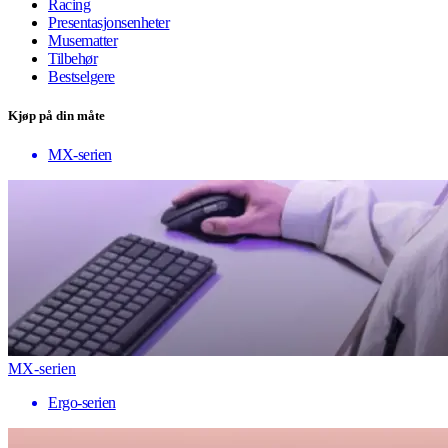
Racing
Presentasjonsenheter
Musematter
Tilbehør
Bestselgere
Kjøp på din måte
MX-serien
MX-serien
Ergo-serien