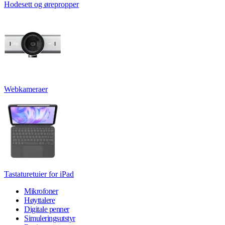
Hodesett og ørepropper
Webkameraer
Tastaturetuier for iPad
Mikrofoner
Høyttalere
Digitale penner
Simuleringsutstyr