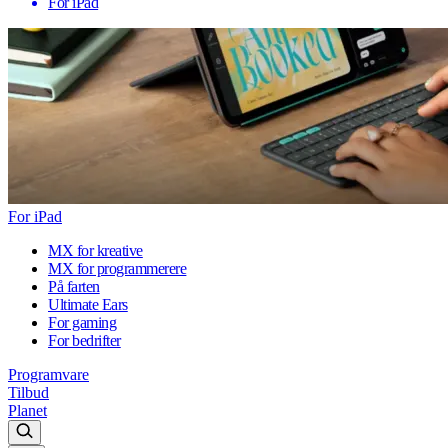
For iPad
For iPad
MX for kreative
MX for programmerere
På farten
Ultimate Ears
For gaming
For bedrifter
Programvare
Tilbud
Planet