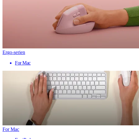
Ergo-serien
For Mac
For Mac