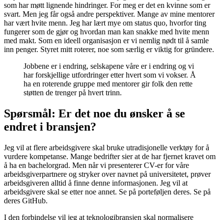
som har møtt lignende hindringer. For meg er det en kvinne som er
svart. Men jeg får også andre perspektiver. Mange av mine mentorer
har vært hvite menn. Jeg har lært mye om status quo, hvorfor ting
fungerer som de gjør og hvordan man kan snakke med hvite menn
med makt. Som en ideell organisasjon er vi nemlig nødt til å samle
inn penger. Styret mitt roterer, noe som særlig er viktig for gründere.
Jobbene er i endring, selskapene våre er i endring og vi
har forskjellige utfordringer etter hvert som vi vokser. Å
ha en roterende gruppe med mentorer gir folk den rette
støtten de trenger på hvert trinn.
Spørsmål: Er det noe du ønsker å se
endret i bransjen?
Jeg vil at flere arbeidsgivere skal bruke utradisjonelle verktøy for å
vurdere kompetanse. Mange bedrifter sier at de har fjernet kravet om
å ha en bachelorgrad. Men når vi presenterer CV-er for våre
arbeidsgiverpartnere og stryker over navnet på universitetet, prøver
arbeidsgiveren alltid å finne denne informasjonen. Jeg vil at
arbeidsgivere skal se etter noe annet. Se på porteføljen deres. Se på
deres GitHub.
I den forbindelse vil jeg at teknologibransjen skal normalisere