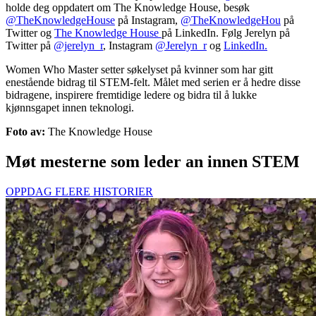
holde deg oppdatert om The Knowledge House, besøk
@TheKnowledgeHouse
på Instagram,
@TheKnowledgeHou
på
Twitter og
The Knowledge House
på LinkedIn. Følg Jerelyn på
Twitter på
@jerelyn_r
, Instagram
@Jerelyn_r
og
LinkedIn.
Women Who Master setter søkelyset på kvinner som har gitt
enestående bidrag til STEM-felt. Målet med serien er å hedre disse
bidragene, inspirere fremtidige ledere og bidra til å lukke
kjønnsgapet innen teknologi.
Foto av:
The Knowledge House
Møt mesterne som leder an innen STEM
OPPDAG FLERE HISTORIER