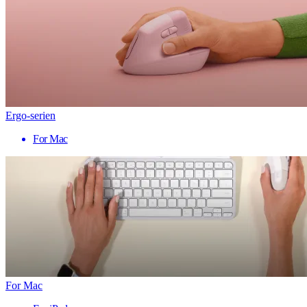
Ergo-serien
For Mac
For Mac