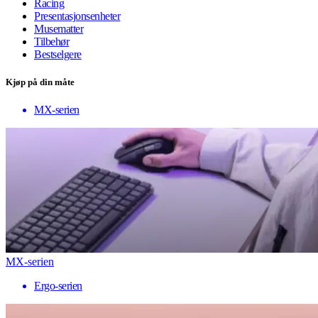
Racing
Presentasjonsenheter
Musematter
Tilbehør
Bestselgere
Kjøp på din måte
MX-serien
MX-serien
Ergo-serien