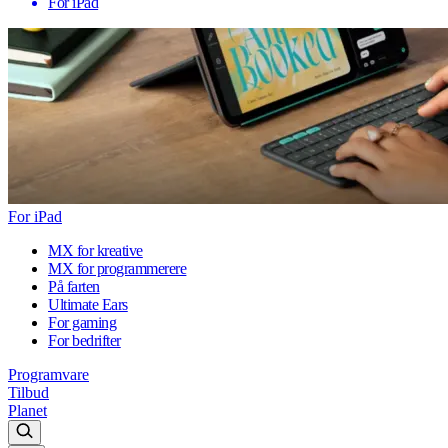
For iPad
For iPad
MX for kreative
MX for programmerere
På farten
Ultimate Ears
For gaming
For bedrifter
Programvare
Tilbud
Planet