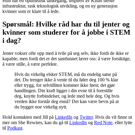
Hun har en optimistisk tankegang, inspirert av Kinas sterke
infrastruktur, rask teknologisk utvikling, og en ny generasjon
kvinner som er klare til å lede.
Spørsmål: Hvilke råd har du til jenter og
kvinner som studerer for å jobbe i STEM
i dag?
Jenter vokser ofte opp med å tvile på seg selv, ikke fordi de ikke er
kapable, men fordi det er det samfunnet lærer oss: å være forsiktige,
å være stille, å være perfekte.
Hvis du virkelig elsker STEM, må du endelig satse på
det. Du trenger ikke å vente til du føler deg 100 % klar
eller trygg, for selvtilliten kommer ikke først; det gjør
handlingen. Din kraft ligger i din evne til å forestille
deg, knytte forbindelser, og lede med hele deg. Og hvis
verden ikke forstår deg ennå? Det kan være bevis på at
du bygger noe virkelig nytt.
Hold kontakten med Jill på
LinkedIn
og
Twitter
. Hvis du vil finne ut
mer om She Rewires, kan du gå til
LinkedIn
og
Red Note
, eller lytte
til
Podkast
.