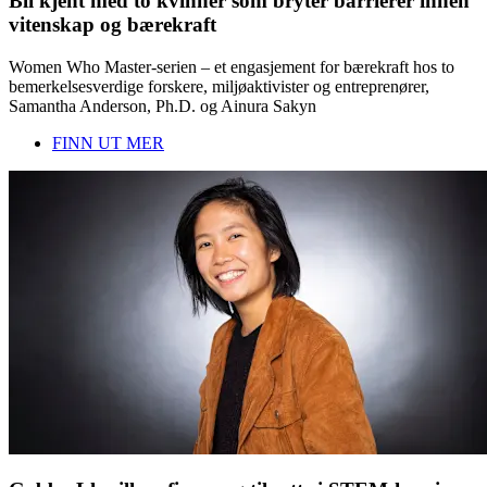
Bli kjent med to kvinner som bryter barrierer innen
vitenskap og bærekraft
Women Who Master-serien – et engasjement for bærekraft hos to
bemerkelsesverdige forskere, miljøaktivister og entreprenører,
Samantha Anderson, Ph.D. og Ainura Sakyn
FINN UT MER