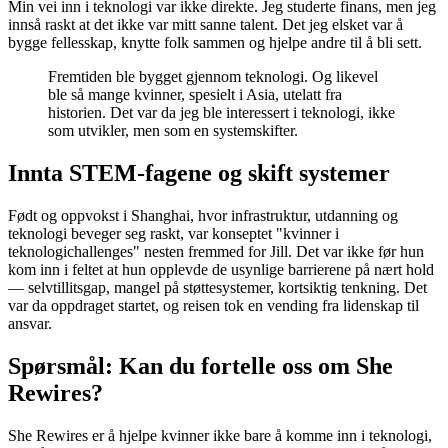
Min vei inn i teknologi var ikke direkte. Jeg studerte finans, men jeg
innså raskt at det ikke var mitt sanne talent. Det jeg elsket var å
bygge fellesskap, knytte folk sammen og hjelpe andre til å bli sett.
Fremtiden ble bygget gjennom teknologi. Og likevel
ble så mange kvinner, spesielt i Asia, utelatt fra
historien. Det var da jeg ble interessert i teknologi, ikke
som utvikler, men som en systemskifter.
Innta STEM-fagene og skift systemer
Født og oppvokst i Shanghai, hvor infrastruktur, utdanning og
teknologi beveger seg raskt, var konseptet "kvinner i
teknologichallenges" nesten fremmed for Jill. Det var ikke før hun
kom inn i feltet at hun opplevde de usynlige barrierene på nært hold
— selvtillitsgap, mangel på støttesystemer, kortsiktig tenkning. Det
var da oppdraget startet, og reisen tok en vending fra lidenskap til
ansvar.
Spørsmål: Kan du fortelle oss om She
Rewires?
She Rewires er å hjelpe kvinner ikke bare å komme inn i teknologi,