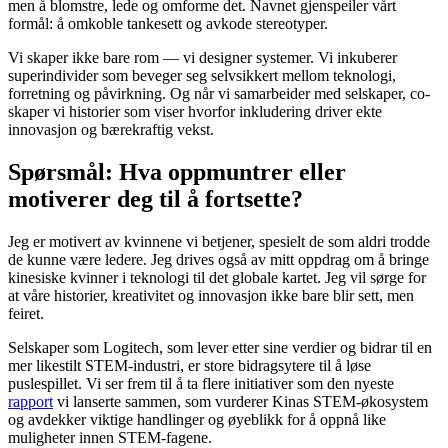
men å blomstre, lede og omforme det. Navnet gjenspeiler vårt
formål: å omkoble tankesett og avkode stereotyper.
Vi skaper ikke bare rom — vi designer systemer. Vi inkuberer
superindivider som beveger seg selvsikkert mellom teknologi,
forretning og påvirkning. Og når vi samarbeider med selskaper, co-
skaper vi historier som viser hvorfor inkludering driver ekte
innovasjon og bærekraftig vekst.
Spørsmål: Hva oppmuntrer eller
motiverer deg til å fortsette?
Jeg er motivert av kvinnene vi betjener, spesielt de som aldri trodde
de kunne være ledere. Jeg drives også av mitt oppdrag om å bringe
kinesiske kvinner i teknologi til det globale kartet. Jeg vil sørge for
at våre historier, kreativitet og innovasjon ikke bare blir sett, men
feiret.
Selskaper som Logitech, som lever etter sine verdier og bidrar til en
mer likestilt STEM-industri, er store bidragsytere til å løse
puslespillet. Vi ser frem til å ta flere initiativer som den nyeste
rapport
vi lanserte sammen, som vurderer Kinas STEM-økosystem
og avdekker viktige handlinger og øyeblikk for å oppnå like
muligheter innen STEM-fagene.