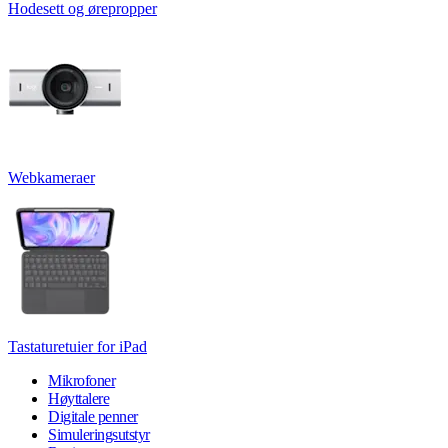
Hodesett og ørepropper
Webkameraer
Tastaturetuier for iPad
Mikrofoner
Høyttalere
Digitale penner
Simuleringsutstyr