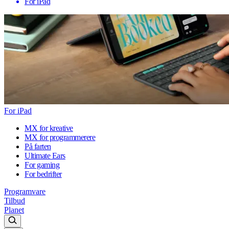
For iPad
For iPad
MX for kreative
MX for programmerere
På farten
Ultimate Ears
For gaming
For bedrifter
Programvare
Tilbud
Planet