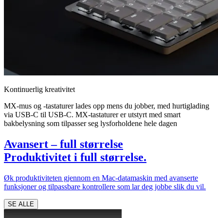
Kontinuerlig kreativitet
MX-mus og -tastaturer lades opp mens du jobber, med hurtiglading
via USB-C til USB-C. MX-tastaturer er utstyrt med smart
bakbelysning som tilpasser seg lysforholdene hele dagen
Avansert – full størrelse
Produktivitet i full størrelse.
Øk produktiviteten gjennom en Mac-datamaskin med avanserte
funksjoner og tilpassbare kontrollere som lar deg jobbe slik du vil.
SE ALLE