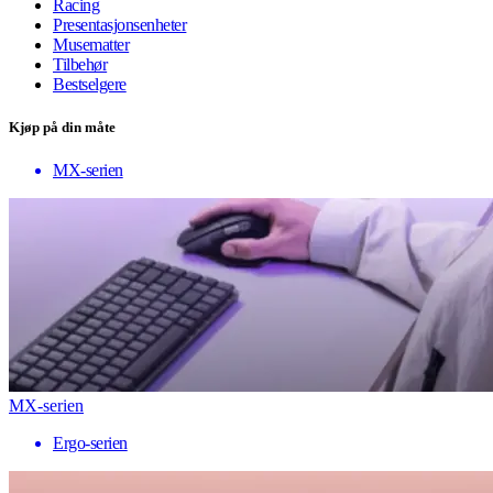
Racing
Presentasjonsenheter
Musematter
Tilbehør
Bestselgere
Kjøp på din måte
MX-serien
MX-serien
Ergo-serien