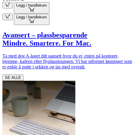
Legg i handlekurv
Legg i handlekurv
Avansert – plassbesparende
Mindre. Smartere. For Mac.
Ta med deg A-laget ditt uansett hvor du er, enten på kontoret,
hjemme, kafeen eller flyplassloungen. Vi har utformet løsninger som
er enkle å putte i sekken og tas med overalt.
SE ALLE