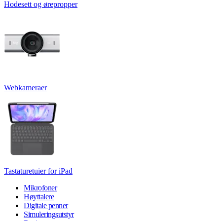
Hodesett og ørepropper
Webkameraer
Tastaturetuier for iPad
Mikrofoner
Høyttalere
Digitale penner
Simuleringsutstyr