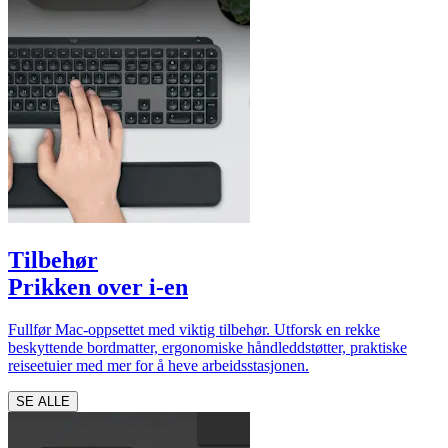
Tilbehør
Prikken over i-en
Fullfør Mac-oppsettet med viktig tilbehør. Utforsk en rekke
beskyttende bordmatter, ergonomiske håndleddstøtter, praktiske
reiseetuier med mer for å heve arbeidsstasjonen.
SE ALLE