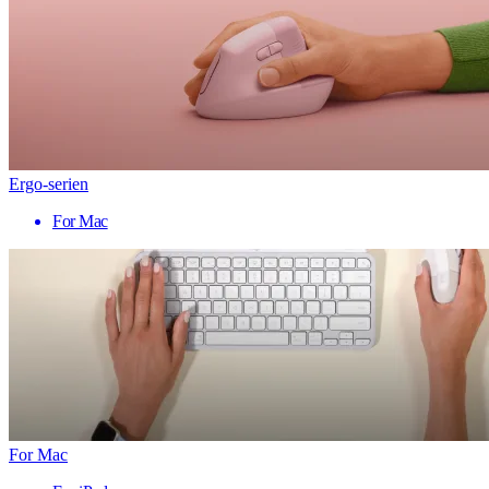
Ergo-serien
For Mac
For Mac