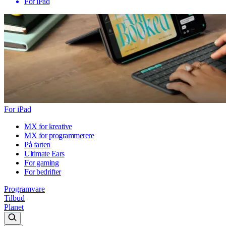
For iPad
For iPad
MX for kreative
MX for programmerere
På farten
Ultimate Ears
For gaming
For bedrifter
Programvare
Tilbud
Planet