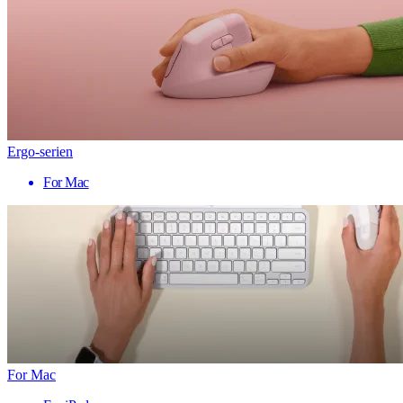
Ergo-serien
For Mac
For Mac