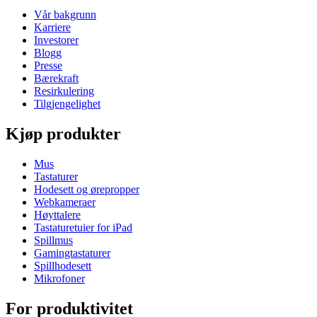
Vår bakgrunn
Karriere
Investorer
Blogg
Presse
Bærekraft
Resirkulering
Tilgjengelighet
Kjøp produkter
Mus
Tastaturer
Hodesett og ørepropper
Webkameraer
Høyttalere
Tastaturetuier for iPad
Spillmus
Gamingtastaturer
Spillhodesett
Mikrofoner
For produktivitet