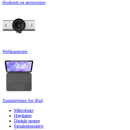
Hodesett og ørepropper
Webkameraer
Tastaturetuier for iPad
Mikrofoner
Høyttalere
Digitale penner
Simuleringsutstyr