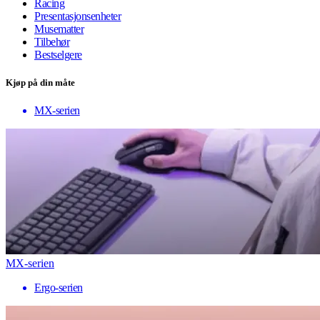
Racing
Presentasjonsenheter
Musematter
Tilbehør
Bestselgere
Kjøp på din måte
MX-serien
MX-serien
Ergo-serien