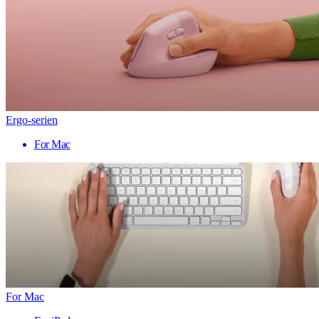
Ergo-serien
For Mac
For Mac