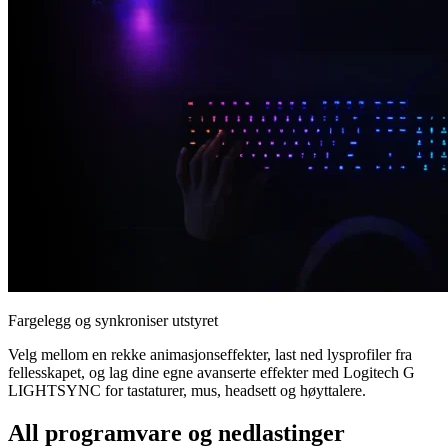
Fargelegg og synkroniser utstyret
Velg mellom en rekke animasjonseffekter, last ned lysprofiler fra
fellesskapet, og lag dine egne avanserte effekter med Logitech G
LIGHTSYNC for tastaturer, mus, headsett og høyttalere.
All programvare og nedlastinger