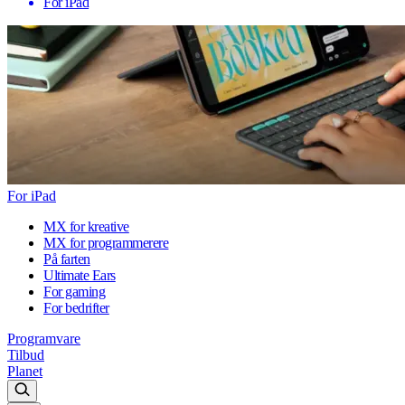
For iPad
For iPad
MX for kreative
MX for programmerere
På farten
Ultimate Ears
For gaming
For bedrifter
Programvare
Tilbud
Planet