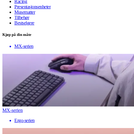
Racing
Presentasjonsenheter
Musematter
Tilbehør
Bestselgere
Kjøp på din måte
MX-serien
MX-serien
Ergo-serien