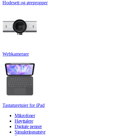
Hodesett og ørepropper
Webkameraer
Tastaturetuier for iPad
Mikrofoner
Høyttalere
Digitale penner
Simuleringsutstyr