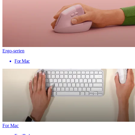
Ergo-serien
For Mac
For Mac