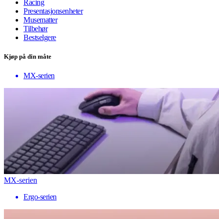
Racing
Presentasjonsenheter
Musematter
Tilbehør
Bestselgere
Kjøp på din måte
MX-serien
MX-serien
Ergo-serien