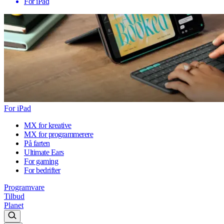
For iPad
For iPad
MX for kreative
MX for programmerere
På farten
Ultimate Ears
For gaming
For bedrifter
Programvare
Tilbud
Planet