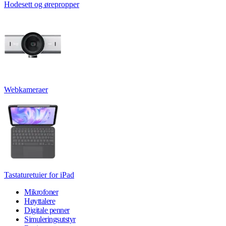
Hodesett og ørepropper
Webkameraer
Tastaturetuier for iPad
Mikrofoner
Høyttalere
Digitale penner
Simuleringsutstyr