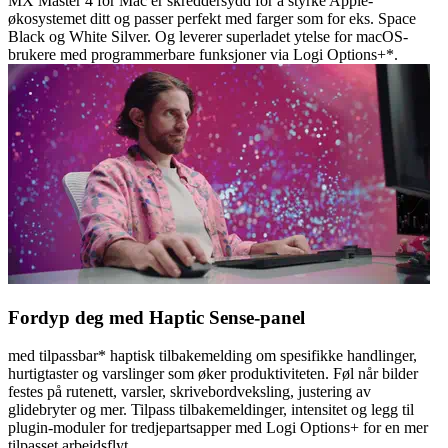
MX Master 4 for Mac er skreddersydd for å styrke Apple-
økosystemet ditt og passer perfekt med farger som for eks. Space
Black og White Silver. Og leverer superladet ytelse for macOS-
brukere med programmerbare funksjoner via Logi Options+*.
Fordyp deg med Haptic Sense-panel
med tilpassbar* haptisk tilbakemelding om spesifikke handlinger,
hurtigtaster og varslinger som øker produktiviteten. Føl når bilder
festes på rutenett, varsler, skrivebordveksling, justering av
glidebryter og mer. Tilpass tilbakemeldinger, intensitet og legg til
plugin-moduler for tredjepartsapper med Logi Options+ for en mer
tilpasset arbeidsflyt.