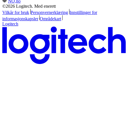
NO,no
©2026 Logitech. Med enerett
Vilkår for bruk
Personvernerklæring
Innstillinger for
informasjonskapsler
Områdekart
Logitech