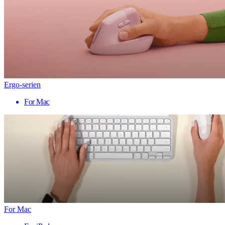
Ergo-serien
For Mac
For Mac