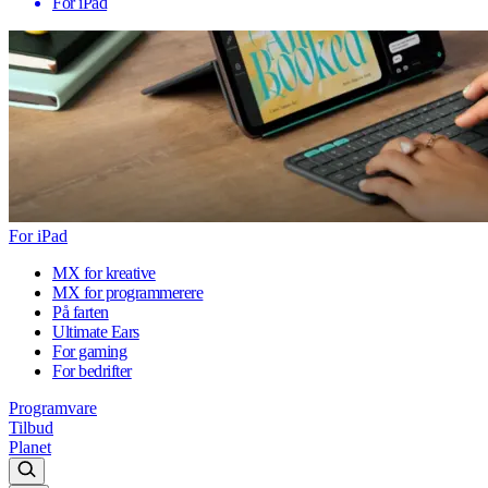
For iPad
For iPad
MX for kreative
MX for programmerere
På farten
Ultimate Ears
For gaming
For bedrifter
Programvare
Tilbud
Planet