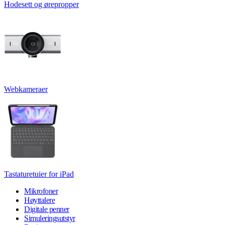
Hodesett og ørepropper
Webkameraer
Tastaturetuier for iPad
Mikrofoner
Høyttalere
Digitale penner
Simuleringsutstyr