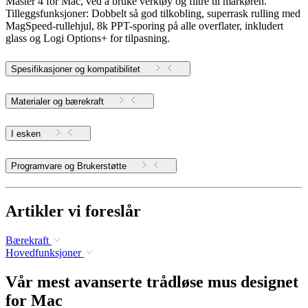
Master 4 for Mac, ved å bruke verktøy og filtre til markøren.
Tilleggsfunksjoner: Dobbelt så god tilkobling, superrask rulling med
MagSpeed-rullehjul, 8k PPT-sporing på alle overflater, inkludert
glass og Logi Options+ for tilpasning.
Spesifikasjoner og kompatibilitet
Materialer og bærekraft
I esken
Programvare og Brukerstøtte
Artikler vi foreslår
Bærekraft
Hovedfunksjoner
Vår mest avanserte trådløse mus designet
for Mac