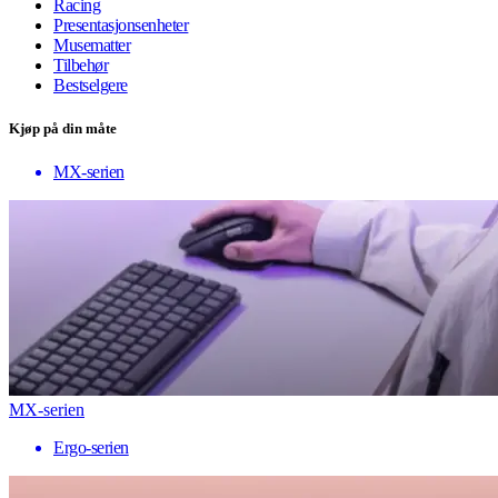
Racing
Presentasjonsenheter
Musematter
Tilbehør
Bestselgere
Kjøp på din måte
MX-serien
MX-serien
Ergo-serien