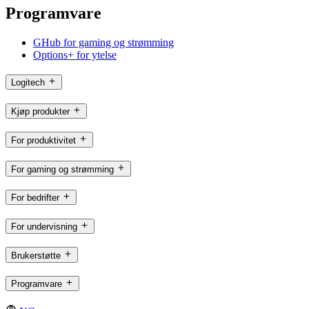
Programvare
GHub for gaming og strømming
Options+ for ytelse
Logitech
Kjøp produkter
For produktivitet
For gaming og strømming
For bedrifter
For undervisning
Brukerstøtte
Programvare