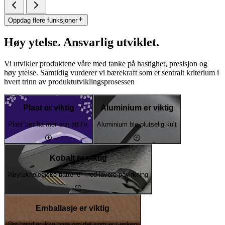
Oppdag flere funksjoner
Høy ytelse. Ansvarlig utviklet.
Vi utvikler produktene våre med tanke på hastighet, presisjon og
høy ytelse. Samtidig vurderer vi bærekraft som et sentralt kriterium i
hvert trinn av produktutviklingsprosessen
Plast er viktig
Aluminium er viktig
Plast bør ha mer enn ett liv.
Aluminium ble plutselig kult
Kobalt er viktig
Høyteknologiske batterier med lavere påvirkning
Emballasje er viktig
Det handler ikke bare om det som er i esken