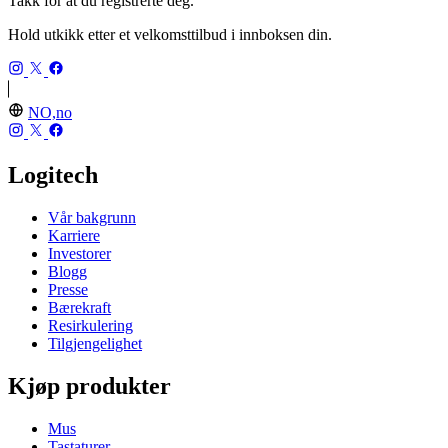
Takk for at du registrerte deg.
Hold utkikk etter et velkomsttilbud i innboksen din.
NO,no
Logitech
Vår bakgrunn
Karriere
Investorer
Blogg
Presse
Bærekraft
Resirkulering
Tilgjengelighet
Kjøp produkter
Mus
Tastaturer