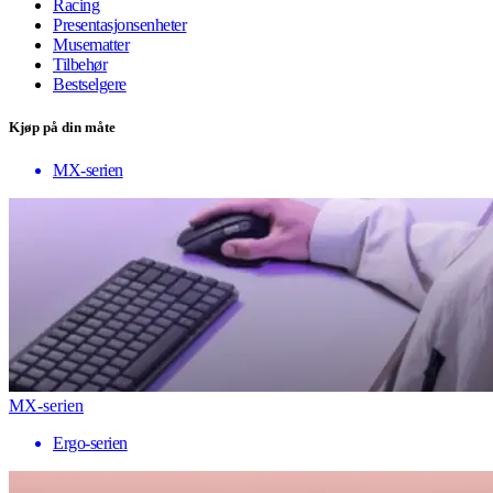
Racing
Presentasjonsenheter
Musematter
Tilbehør
Bestselgere
Kjøp på din måte
MX-serien
MX-serien
Ergo-serien