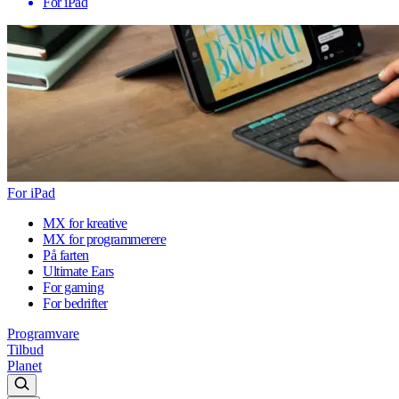
For iPad
For iPad
MX for kreative
MX for programmerere
På farten
Ultimate Ears
For gaming
For bedrifter
Programvare
Tilbud
Planet