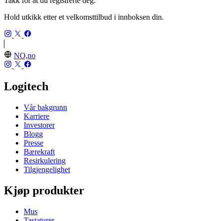
Takk for at du registrerte deg.
Hold utkikk etter et velkomsttilbud i innboksen din.
NO,no
Logitech
Vår bakgrunn
Karriere
Investorer
Blogg
Presse
Bærekraft
Resirkulering
Tilgjengelighet
Kjøp produkter
Mus
Tastaturer