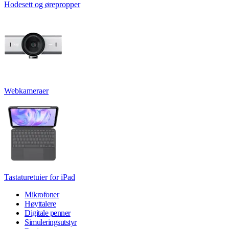
Hodesett og ørepropper
Webkameraer
Tastaturetuier for iPad
Mikrofoner
Høyttalere
Digitale penner
Simuleringsutstyr