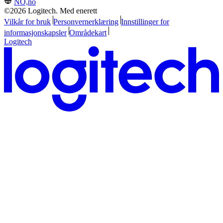
NO,no
©2026 Logitech. Med enerett
Vilkår for bruk
Personvernerklæring
Innstillinger for
informasjonskapsler
Områdekart
Logitech