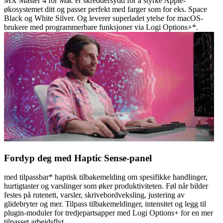
MX Master 4 for Mac er skreddersydd for å styrke Apple-
økosystemet ditt og passer perfekt med farger som for eks. Space
Black og White Silver. Og leverer superladet ytelse for macOS-
brukere med programmerbare funksjoner via Logi Options+*.
Fordyp deg med Haptic Sense-panel
med tilpassbar* haptisk tilbakemelding om spesifikke handlinger,
hurtigtaster og varslinger som øker produktiviteten. Føl når bilder
festes på rutenett, varsler, skrivebordveksling, justering av
glidebryter og mer. Tilpass tilbakemeldinger, intensitet og legg til
plugin-moduler for tredjepartsapper med Logi Options+ for en mer
tilpasset arbeidsflyt.