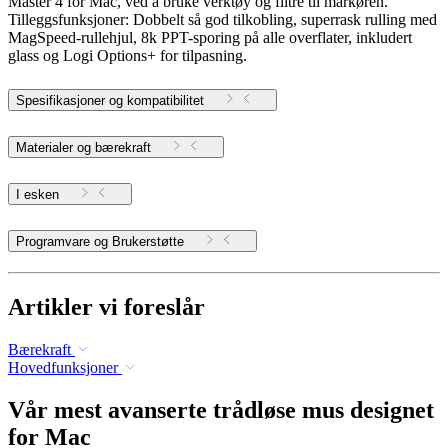
Master 4 for Mac, ved å bruke verktøy og filtre til markøren.
Tilleggsfunksjoner: Dobbelt så god tilkobling, superrask rulling med
MagSpeed-rullehjul, 8k PPT-sporing på alle overflater, inkludert
glass og Logi Options+ for tilpasning.
Spesifikasjoner og kompatibilitet
Materialer og bærekraft
I esken
Programvare og Brukerstøtte
Artikler vi foreslår
Bærekraft
Hovedfunksjoner
Vår mest avanserte trådløse mus designet
for Mac