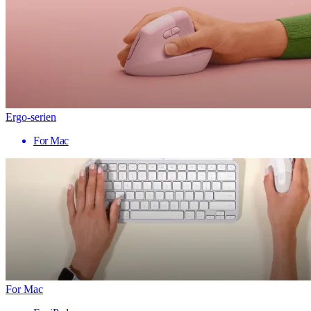
Ergo-serien
For Mac
For Mac