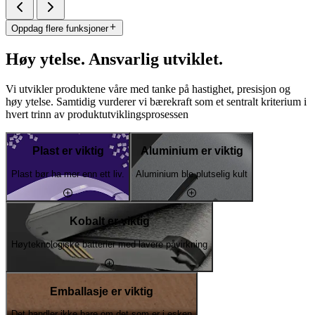
Oppdag flere funksjoner
Høy ytelse. Ansvarlig utviklet.
Vi utvikler produktene våre med tanke på hastighet, presisjon og
høy ytelse. Samtidig vurderer vi bærekraft som et sentralt kriterium i
hvert trinn av produktutviklingsprosessen
Plast er viktig
Aluminium er viktig
Plast bør ha mer enn ett liv.
Aluminium ble plutselig kult
Kobalt er viktig
Høyteknologiske batterier med lavere påvirkning
Emballasje er viktig
Det handler ikke bare om det som er i esken