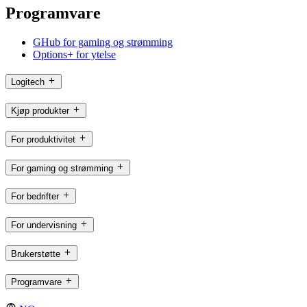
Programvare
GHub for gaming og strømming
Options+ for ytelse
Logitech
Kjøp produkter
For produktivitet
For gaming og strømming
For bedrifter
For undervisning
Brukerstøtte
Programvare