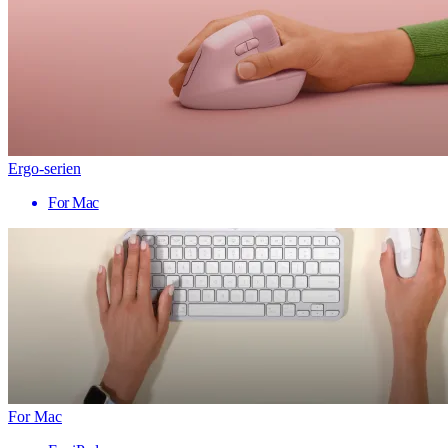
Ergo-serien
For Mac
For Mac