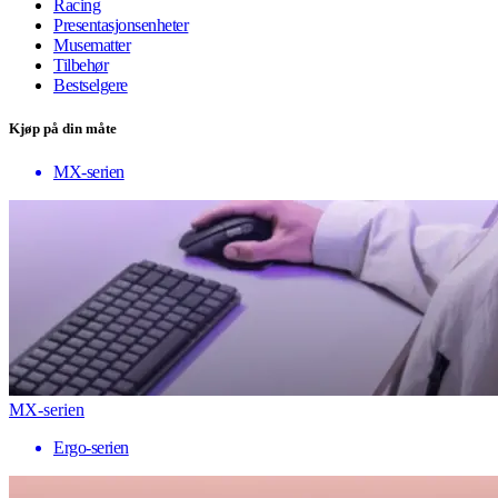
Racing
Presentasjonsenheter
Musematter
Tilbehør
Bestselgere
Kjøp på din måte
MX-serien
MX-serien
Ergo-serien