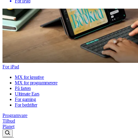
For iPad
For iPad
MX for kreative
MX for programmerere
På farten
Ultimate Ears
For gaming
For bedrifter
Programvare
Tilbud
Planet