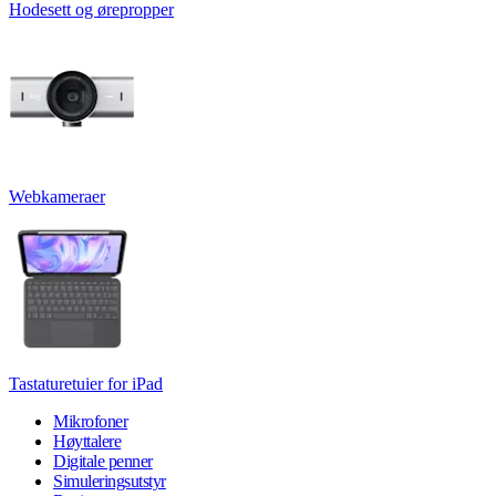
Hodesett og ørepropper
Webkameraer
Tastaturetuier for iPad
Mikrofoner
Høyttalere
Digitale penner
Simuleringsutstyr