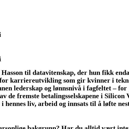
i
i
en Hasson til datavitenskap, der hun fikk en
r karriereutvikling som gir kvinner i teknol
nen lederskap og lønnsnivå i fagfeltet – for
 av de fremste betalingsselskapene i Silicon 
ennes liv, arbeid og innsats til å løfte nest
personlige bakgrunn? Har du alltid vært inte