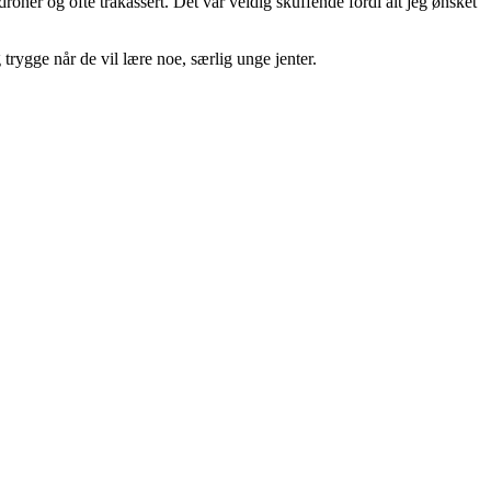
roner og ofte trakassert. Det var veldig skuffende fordi alt jeg ønsket
trygge når de vil lære noe, særlig unge jenter.