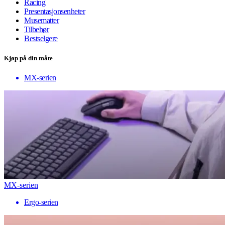
Racing
Presentasjonsenheter
Musematter
Tilbehør
Bestselgere
Kjøp på din måte
MX-serien
MX-serien
Ergo-serien