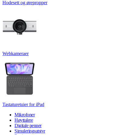
Hodesett og ørepropper
Webkameraer
Tastaturetuier for iPad
Mikrofoner
Høyttalere
Digitale penner
Simuleringsutstyr