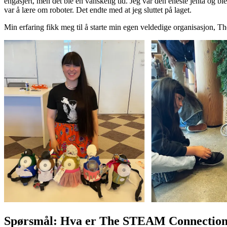
engasjert, men det ble en vanskelig tid. Jeg var den eneste jenta og b
var å lære om roboter. Det endte med at jeg sluttet på laget.
Min erfaring fikk meg til å starte min egen veldedige organisasjon, Th
Spørsmål: Hva er The STEAM Connectio