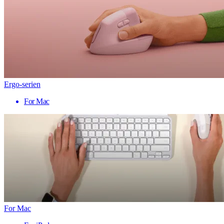
Ergo-serien
For Mac
For Mac