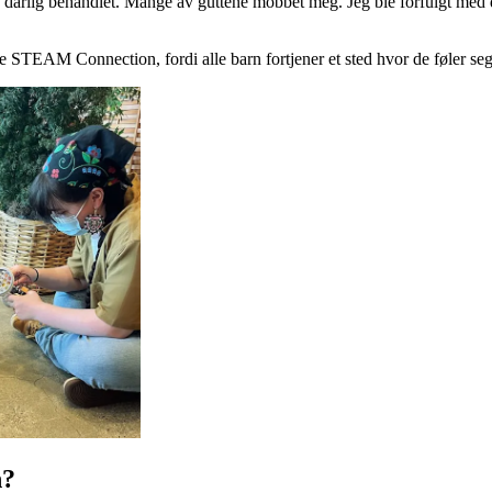
le dårlig behandlet. Mange av guttene mobbet meg. Jeg ble forfulgt med d
e STEAM Connection, fordi alle barn fortjener et sted hvor de føler seg 
n?