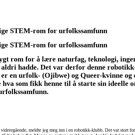
gelige STEM-rom for urfolkssamfunn
gelige STEM-rom for urfolkssamfunn
 trygt rom for å lære naturfag, teknologi, i
ldri hadde. Det var derfor denne robotik
er en urfolk- (Ojibwe) og Queer-kvinne o
a som fikk henne til å starte sin ideelle 
 urfolkssamfunn.
ideregående, meldte jeg meg inn i en robotikk-klubb. Det var stort for 