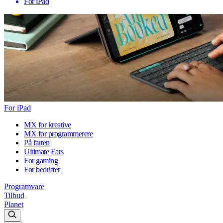
For iPad
For iPad
MX for kreative
MX for programmerere
På farten
Ultimate Ears
For gaming
For bedrifter
Programvare
Tilbud
Planet