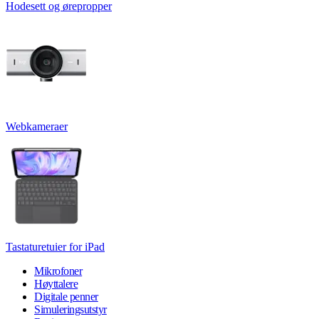
Hodesett og ørepropper
Webkameraer
Tastaturetuier for iPad
Mikrofoner
Høyttalere
Digitale penner
Simuleringsutstyr