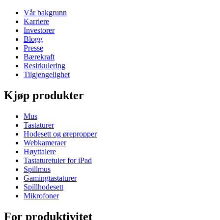
Vår bakgrunn
Karriere
Investorer
Blogg
Presse
Bærekraft
Resirkulering
Tilgjengelighet
Kjøp produkter
Mus
Tastaturer
Hodesett og ørepropper
Webkameraer
Høyttalere
Tastaturetuier for iPad
Spillmus
Gamingtastaturer
Spillhodesett
Mikrofoner
For produktivitet