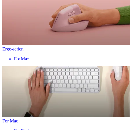
Ergo-serien
For Mac
For Mac