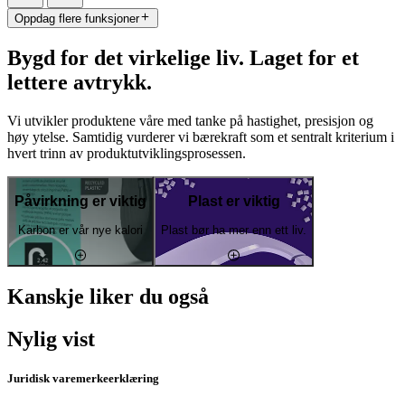
Oppdag flere funksjoner
Bygd for det virkelige liv. Laget for et
lettere avtrykk.
Vi utvikler produktene våre med tanke på hastighet, presisjon og
høy ytelse. Samtidig vurderer vi bærekraft som et sentralt kriterium i
hvert trinn av produktutviklingsprosessen.
Påvirkning er viktig
Plast er viktig
Karbon er vår nye kalori
Plast bør ha mer enn ett liv.
Kanskje liker du også
Nylig vist
Juridisk varemerkeerklæring