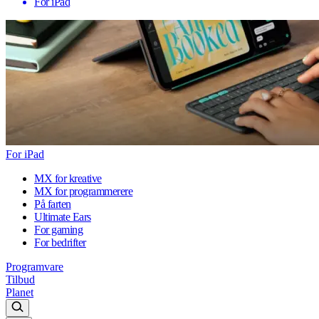
For iPad
For iPad
MX for kreative
MX for programmerere
På farten
Ultimate Ears
For gaming
For bedrifter
Programvare
Tilbud
Planet