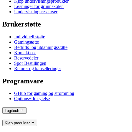
Kjøp undervisningsprodukter
Løsninger for grunnskolen
Undervisningsressurser
Brukerstøtte
Individuell støtte
Gamingstøtte
Bedrifts- og utdanningsstøtte
Kontakt oss
Reservedeler
Spor Bestillingen
Returer og kanselleringer
Programvare
GHub for gaming og strømming
Options+ for ytelse
Logitech
Kjøp produkter