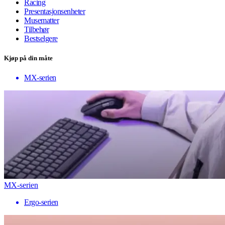
Racing
Presentasjonsenheter
Musematter
Tilbehør
Bestselgere
Kjøp på din måte
MX-serien
MX-serien
Ergo-serien