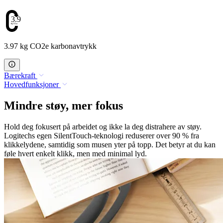
3.97
3.97 kg CO2e karbonavtrykk
Bærekraft
Hovedfunksjoner
Mindre støy, mer fokus
Hold deg fokusert på arbeidet og ikke la deg distrahere av støy.
Logitechs egen SilentTouch-teknologi reduserer over 90 % fra
klikkelydene, samtidig som musen yter på topp. Det betyr at du kan
føle hvert enkelt klikk, men med minimal lyd.