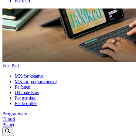
For iPad
For iPad
MX for kreative
MX for programmerere
På farten
Ultimate Ears
For gaming
For bedrifter
Programvare
Tilbud
Planet