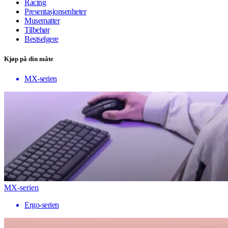
Racing
Presentasjonsenheter
Musematter
Tilbehør
Bestselgere
Kjøp på din måte
MX-serien
MX-serien
Ergo-serien