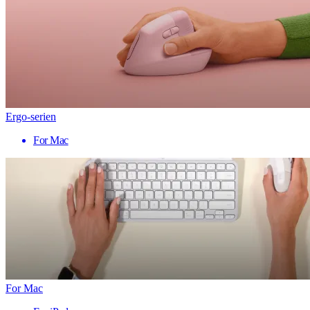
Ergo-serien
For Mac
For Mac