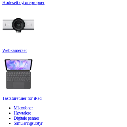
Hodesett og ørepropper
Webkameraer
Tastaturetuier for iPad
Mikrofoner
Høyttalere
Digitale penner
Simuleringsutstyr