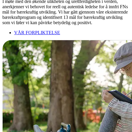
I møte med den økende ulikheten og urettferdigheten i verden,
anerkjenner vi behovet for reell og autentisk ledelse for å innfri FNs
mål for bærekraftig utvikling. Vi har gått gjennom våre eksisterende
bærekraftprogram og identifisert 13 mål for bærekraftig utvikling
som vi føler vi kan påvirke betydelig og positivt.
VÅR FORPLIKTELSE