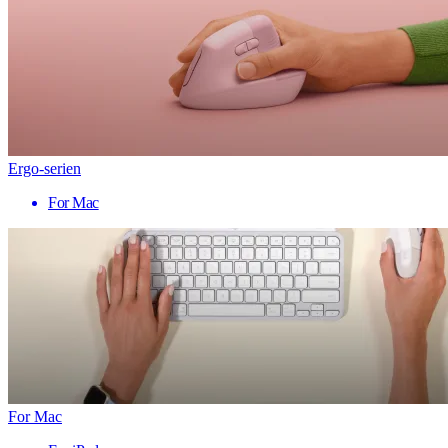
Ergo-serien
For Mac
For Mac