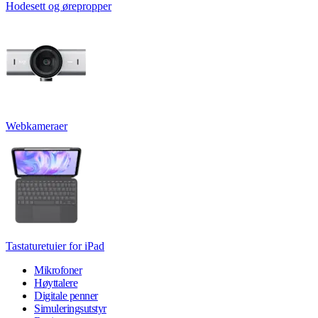
Hodesett og ørepropper
Webkameraer
Tastaturetuier for iPad
Mikrofoner
Høyttalere
Digitale penner
Simuleringsutstyr