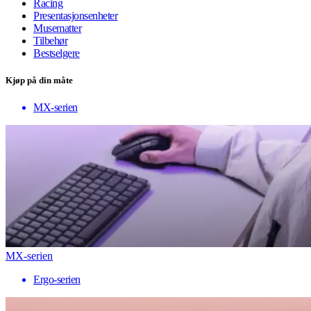
Racing
Presentasjonsenheter
Musematter
Tilbehør
Bestselgere
Kjøp på din måte
MX-serien
MX-serien
Ergo-serien