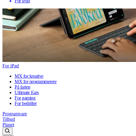
For iPad
For iPad
MX for kreative
MX for programmerere
På farten
Ultimate Ears
For gaming
For bedrifter
Programvare
Tilbud
Planet