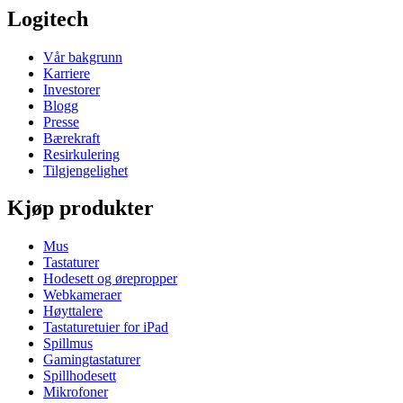
Logitech
Vår bakgrunn
Karriere
Investorer
Blogg
Presse
Bærekraft
Resirkulering
Tilgjengelighet
Kjøp produkter
Mus
Tastaturer
Hodesett og ørepropper
Webkameraer
Høyttalere
Tastaturetuier for iPad
Spillmus
Gamingtastaturer
Spillhodesett
Mikrofoner