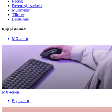
Racing
Presentasjonsenheter
Musematter
Tilbehør
Bestselgere
Kjøp på din måte
MX-serien
MX-serien
Ergo-serien