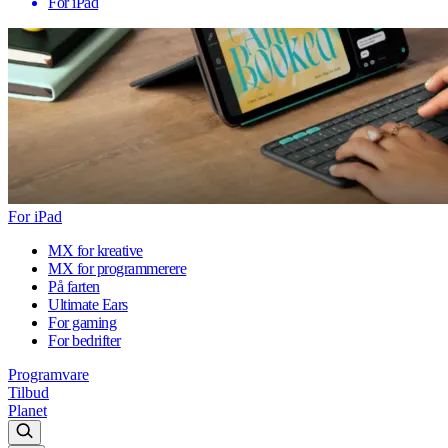
For iPad
For iPad
MX for kreative
MX for programmerere
På farten
Ultimate Ears
For gaming
For bedrifter
Programvare
Tilbud
Planet