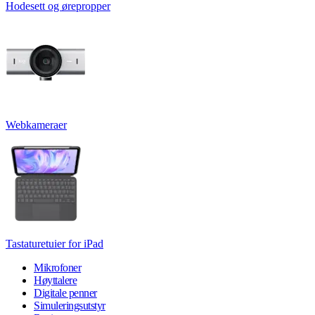
Hodesett og ørepropper
Webkameraer
Tastaturetuier for iPad
Mikrofoner
Høyttalere
Digitale penner
Simuleringsutstyr