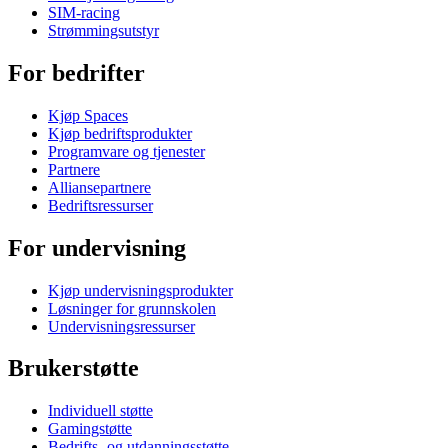
SIM-racing
Strømmingsutstyr
For bedrifter
Kjøp Spaces
Kjøp bedriftsprodukter
Programvare og tjenester
Partnere
Alliansepartnere
Bedriftsressurser
For undervisning
Kjøp undervisningsprodukter
Løsninger for grunnskolen
Undervisningsressurser
Brukerstøtte
Individuell støtte
Gamingstøtte
Bedrifts- og utdanningsstøtte