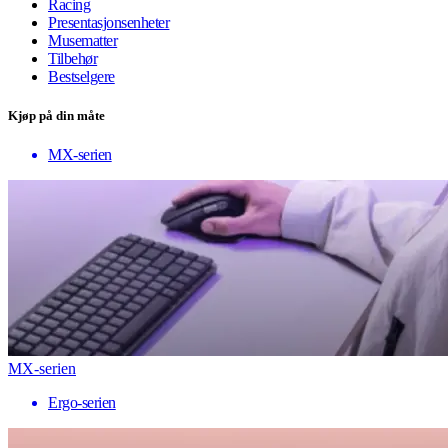
Racing
Presentasjonsenheter
Musematter
Tilbehør
Bestselgere
Kjøp på din måte
MX-serien
MX-serien
Ergo-serien