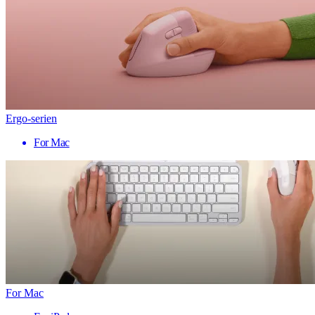
Ergo-serien
For Mac
For Mac