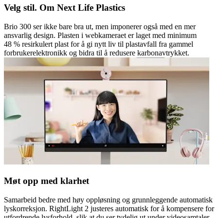
Velg stil. Om Next Life Plastics
Brio 300 ser ikke bare bra ut, men imponerer også med en mer
ansvarlig design. Plasten i webkameraet er laget med minimum
48 % resirkulert plast for å gi nytt liv til plastavfall fra gammel
forbrukerelektronikk og bidra til å redusere karbonavtrykket.
Møt opp med klarhet
Samarbeid bedre med høy oppløsning og grunnleggende automatisk
lyskorreksjon. RightLight 2 justeres automatisk for å kompensere for
utfordrende lysforhold, slik at du ser tydelig ut under videosamtaler.