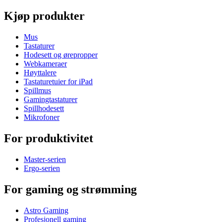
Kjøp produkter
Mus
Tastaturer
Hodesett og ørepropper
Webkameraer
Høyttalere
Tastaturetuier for iPad
Spillmus
Gamingtastaturer
Spillhodesett
Mikrofoner
For produktivitet
Master-serien
Ergo-serien
For gaming og strømming
Astro Gaming
Profesjonell gaming