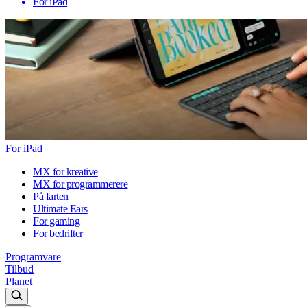
For iPad
For iPad
MX for kreative
MX for programmerere
På farten
Ultimate Ears
For gaming
For bedrifter
Programvare
Tilbud
Planet