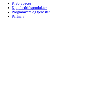
Kjøp Spaces
Kjøp bedriftsprodukter
Programvare og tjenester
Partnere
Alliansepartnere
Bedriftsressurser
For undervisning
Kjøp undervisningsprodukter
Løsninger for grunnskolen
Undervisningsressurser
Brukerstøtte
Individuell støtte
Gamingstøtte
Bedrifts- og utdanningsstøtte
Kontakt oss
Reservedeler
Spor Bestillingen
Returer og kanselleringer