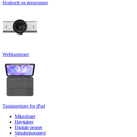
Hodesett og ørepropper
Webkameraer
Tastaturetuier for iPad
Mikrofoner
Høyttalere
Digitale penner
Simuleringsutstyr