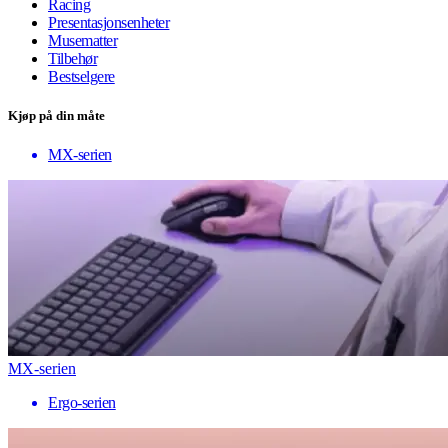
Racing
Presentasjonsenheter
Musematter
Tilbehør
Bestselgere
Kjøp på din måte
MX-serien
MX-serien
Ergo-serien