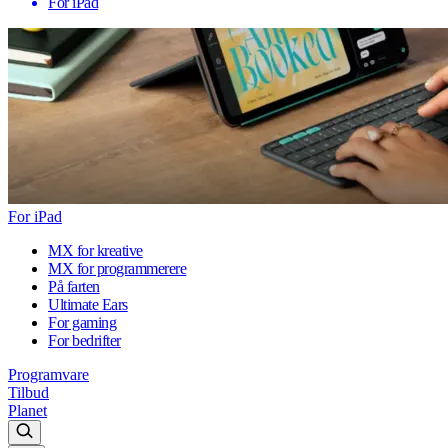
For iPad
For iPad
MX for kreative
MX for programmerere
På farten
Ultimate Ears
For gaming
For bedrifter
Programvare
Tilbud
Planet