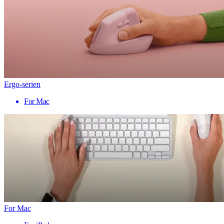
Ergo-serien
For Mac
For Mac