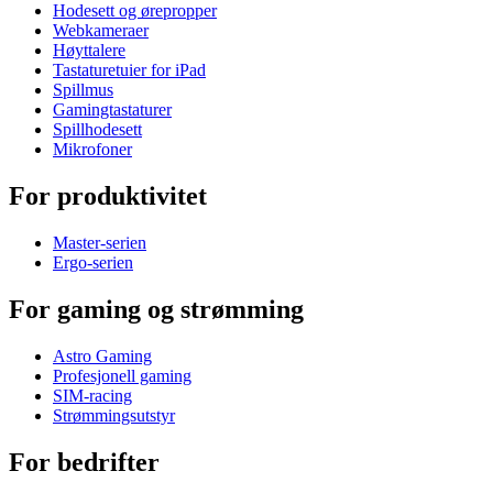
Hodesett og ørepropper
Webkameraer
Høyttalere
Tastaturetuier for iPad
Spillmus
Gamingtastaturer
Spillhodesett
Mikrofoner
For produktivitet
Master-serien
Ergo-serien
For gaming og strømming
Astro Gaming
Profesjonell gaming
SIM-racing
Strømmingsutstyr
For bedrifter