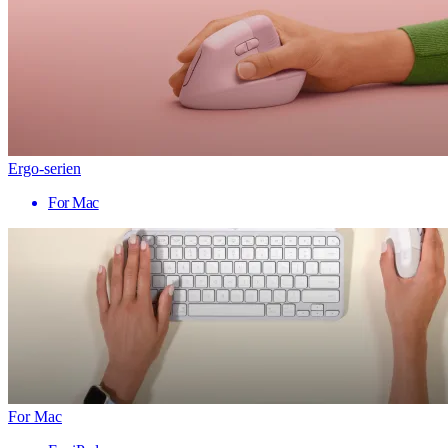
Ergo-serien
For Mac
For Mac