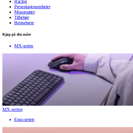
Racing
Presentasjonsenheter
Musematter
Tilbehør
Bestselgere
Kjøp på din måte
MX-serien
MX-serien
Ergo-serien