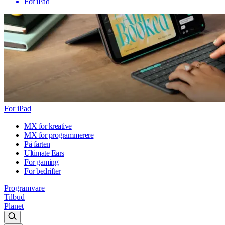
For iPad
For iPad
MX for kreative
MX for programmerere
På farten
Ultimate Ears
For gaming
For bedrifter
Programvare
Tilbud
Planet