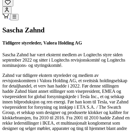
Sascha Zahnd
Tidligere styreleder, Valora Holding AG
Sascha Zahnd har vært eksternt medlem av Logitechs styre siden
september 2022 og sitter i Logitechs revisjonskomité og Logitechs
nominasjons- og styringskomité.
Zahnd var tidligere ekstern styreleder og medlem av
revisjonskomiteen i Valora Holding AG, et sveitsisk holdingselskap
for detaljhandel, et verv han hadde i 2022. Før denne stillingen
hadde Zahnd blant annet stillinger som visepresident, EMEA og
visepresident for global forsyningskjede i Tesla Inc., et og selskap
innen bilproduksjon og ren energi. Før han kom til Tesla, var Zahnd
visepresident for forsyning og innkjøp i ETA S.A. / The Swatch
Group, et selskap som designer og produserte klokker og kalibre for
klokkebransjen, fra 2010 til 2016. Fra 2001 til 2010 hadde Zahnd en
rekke lederstillinger i IKEA, et multinasjonalt konglomerat som
designer og selger møbler, apparater og ting til hjemmet blant andre