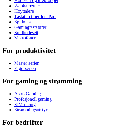
Hodesett og ørepropper
Webkameraer
Høyttalere
Tastaturetuier for iPad
Spillmus
Gamingtastaturer
Spillhodesett
Mikrofoner
For produktivitet
Master-serien
Ergo-serien
For gaming og strømming
Astro Gaming
Profesjonell gaming
SIM-racing
Strømmingsutstyr
For bedrifter