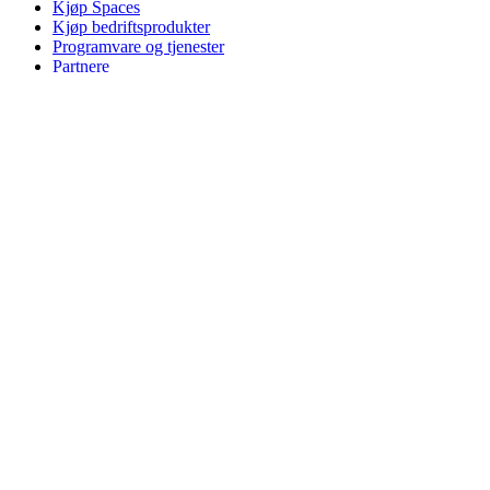
Kjøp Spaces
Kjøp bedriftsprodukter
Programvare og tjenester
Partnere
Alliansepartnere
Bedriftsressurser
For undervisning
Kjøp undervisningsprodukter
Løsninger for grunnskolen
Undervisningsressurser
Brukerstøtte
Individuell støtte
Gamingstøtte
Bedrifts- og utdanningsstøtte
Kontakt oss
Reservedeler
Spor Bestillingen
Returer og kanselleringer