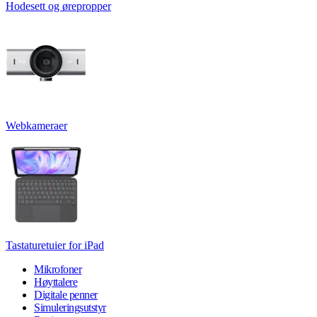
Hodesett og ørepropper
Webkameraer
Tastaturetuier for iPad
Mikrofoner
Høyttalere
Digitale penner
Simuleringsutstyr