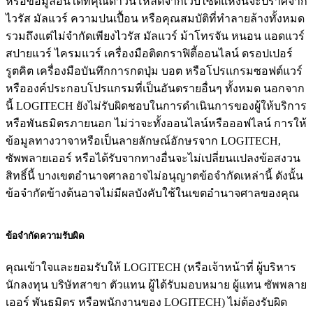
หรือข้อมูลอื่นใดที่คุณดาวน์โหลดจากเว็บไซต์แห่งนี้จะปราศจาก
ไวรัส มัลแวร์ ความปนเปื้อน หรือคุณสมบัติที่ทำลายล้างทั้งหมด
รวมถึงแต่ไม่จำกัดเพียงไวรัส มัลแวร์ ม้าโทรจัน หนอน แอดแวร์
สปายแวร์ ไครมแวร์ เครื่องมือติดกราฟิตี้ออนไลน์ ดรอปเปอร์
รูตคิต เครื่องมือบันทึกการกดปุ่ม บอต หรือโปรแกรมซอฟต์แวร์
หรือองค์ประกอบโปรแกรมที่เป็นอันตรายอื่นๆ ทั้งหมด นอกจาก
นี้ LOGITECH ยังไม่รับผิดชอบในการดำเนินการของผู้ให้บริการ
หรือพันธมิตรภายนอก ไม่ว่าจะทั้งออนไลน์หรือออฟไลน์ การให้
ข้อมูลทางวาจาหรือเป็นลายลักษณ์อักษรจาก LOGITECH,
ซัพพลายเออร์ หรือได้รับจากทางอื่นจะไม่เปลี่ยนแปลงข้อสงวน
สิทธิ์นี้ บางเขตอำนาจศาลอาจไม่อนุญาตข้อจำกัดเหล่านี้ ดังนั้น
ข้อจำกัดข้างต้นอาจไม่มีผลบังคับใช้ในเขตอำนาจศาลของคุณ
ข้อจำกัดความรับผิด
คุณเข้าใจและยอมรับให้ LOGITECH (หรือเจ้าหน้าที่ ผู้บริหาร
นักลงทุน บริษัทสาขา ตัวแทน ผู้ได้รับมอบหมาย ผู้แทน ซัพพลาย
เออร์ พันธมิตร หรือพนักงานของ LOGITECH) ไม่ต้องรับผิด