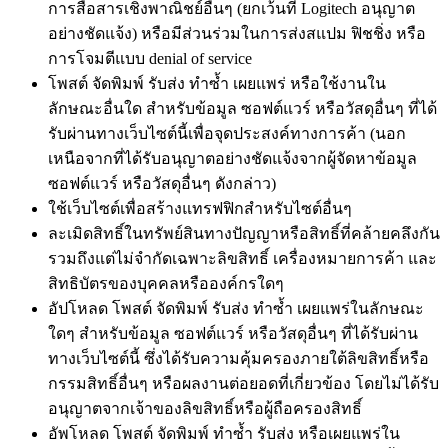
การสื่อสารเชิงพาณิชย์อื่นๆ (ยกเว้นที่ Logitech อนุญาต
อย่างชัดแจ้ง) หรือมีส่วนร่วมในการส่งสแปม ฟิชชิ่ง หรือ
การโจมตีแบบ denial of service
โพสต์ จัดพิมพ์ รับส่ง ทำซ้ำ เผยแพร่ หรือใช้งานใน
ลักษณะอื่นใด สำหรับข้อมูล ซอฟต์แวร์ หรือวัสดุอื่นๆ ที่ได้
รับผ่านทางเว็บไซต์นี้เพื่อจุดประสงค์ทางการค้า (นอก
เหนือจากที่ได้รับอนุญาตอย่างชัดแจ้งจากผู้จัดหาข้อมูล
ซอฟต์แวร์ หรือวัสดุอื่นๆ ดังกล่าว)
ใช้เว็บไซต์เพื่อสร้างแทรฟฟิกสำหรับไซต์อื่นๆ
ละเมิดสิทธิ์ในทรัพย์สินทางปัญญาหรือสิทธิ์ที่คล้ายคลึงกัน
รวมถึงแต่ไม่จำกัดเฉพาะลิขสิทธิ์ เครื่องหมายการค้า และ
สิทธิบัตรของบุคคลหรือองค์กรใดๆ
อัปโหลด โพสต์ จัดพิมพ์ รับส่ง ทำซ้ำ เผยแพร่ในลักษณะ
ใดๆ สำหรับข้อมูล ซอฟต์แวร์ หรือวัสดุอื่นๆ ที่ได้รับผ่าน
ทางเว็บไซต์นี้ ซึ่งได้รับความคุ้มครองภายใต้ลิขสิทธิ์หรือ
กรรมสิทธิ์อื่นๆ หรือผลงานต่อยอดที่เกี่ยวข้อง โดยไม่ได้รับ
อนุญาตจากเจ้าของลิขสิทธิ์หรือผู้ถือครองสิทธิ์
อัพโหลด โพสต์ จัดพิมพ์ ทำซ้ำ รับส่ง หรือเผยแพร่ใน