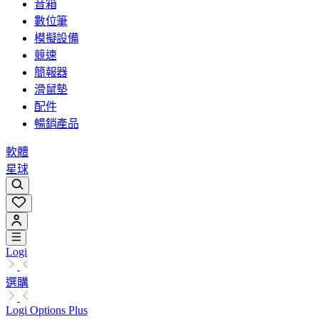
音箱
數位筆
模擬設備
競速
簡報器
滑鼠墊
配件
暢銷產品
軟體
星球
Logi
選購
Logi Options Plus