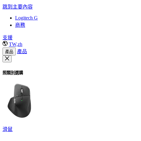
跳到主要內容
Logitech G
商務
支援
TW,zh
產品
產品
照類別選購
滑鼠