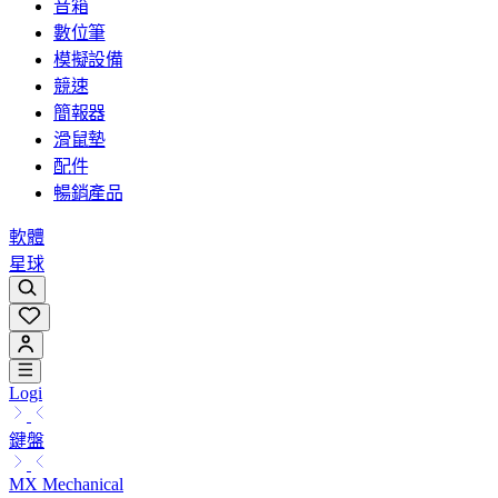
音箱
數位筆
模擬設備
競速
簡報器
滑鼠墊
配件
暢銷產品
軟體
星球
Logi
鍵盤
MX Mechanical