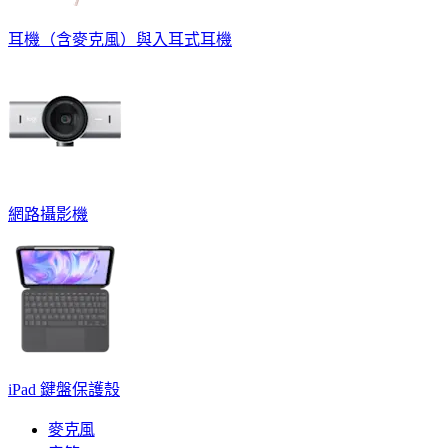
耳機（含麥克風）與入耳式耳機
網路攝影機
iPad 鍵盤保護殼
麥克風