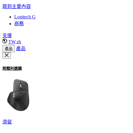
跳到主要內容
Logitech G
商務
支援
TW,zh
產品
產品
照類別選購
滑鼠