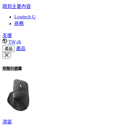
跳到主要內容
Logitech G
商務
支援
TW,zh
產品
產品
照類別選購
滑鼠