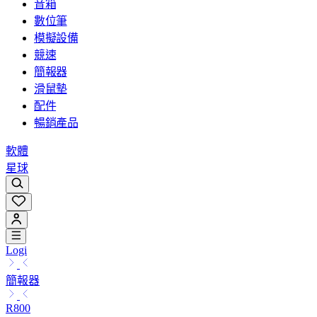
音箱
數位筆
模擬設備
競速
簡報器
滑鼠墊
配件
暢銷產品
軟體
星球
Logi
簡報器
R800