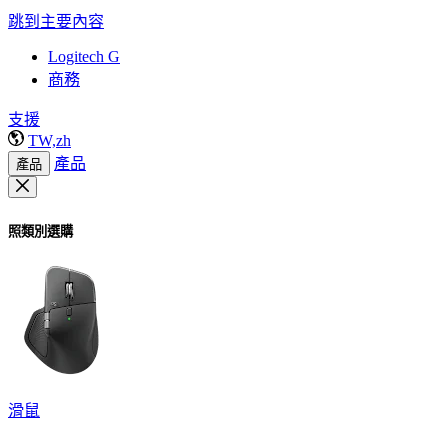
跳到主要內容
Logitech G
商務
支援
TW,zh
產品
產品
照類別選購
滑鼠