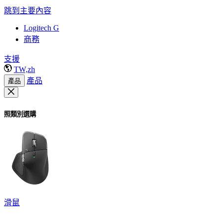
跳到主要內容
Logitech G
商務
支援
TW,zh
產品
產品
照類別選購
滑鼠