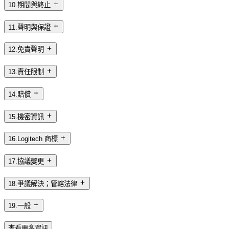
10.期間與終止
11.聲明與保證
12.免責聲明
13.責任限制
14.賠償
15.機密資訊
16.Logitech 商標
17.協議變更
18.爭議解決；管轄法律
19.一般
查看更多資訊