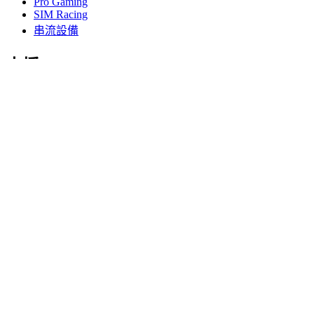
Pro Gaming
SIM Racing
串流設備
支援
個人支援
遊戲支援
商務與教育支援
與我們聯絡
軟體
適用於遊戲與串流播放用途的 G HUB
為高效性能打造的 Options+
羅技
產品