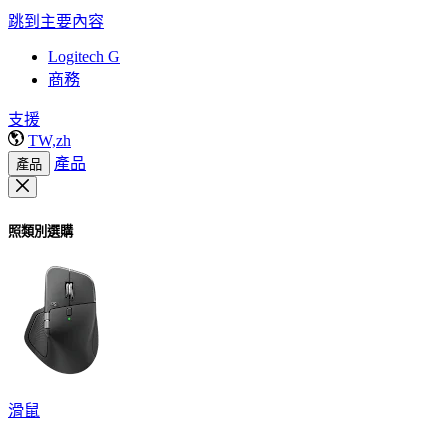
跳到主要內容
Logitech G
商務
支援
TW,zh
產品
產品
照類別選購
滑鼠