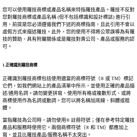
您可以使用羅技商標或產品名稱來特指羅技產品。羅技不反對
您對羅技商標或產品名稱 (但不包括標識和設計標誌) 進行引
用，前提是您必須遵循我們下述的商標指南，且此引用不會以
虛假方式來描述羅技。此外，您的使用不得將公眾誤導為有羅
技的贊助、具有附屬關係或是羅技對貴公司、產品或服務的認
可。
1.正確識別羅技商標
正確識別羅技商標包括使用適當的商標符號（® 或 TM）標記
它們，如我們網站上的產品清單中所示，並使用正確的產品描
述/通用名詞。請勿變更拼寫、使用所有格或複數形式、或將
商標使用作為名詞或動詞。您可以將名稱加底線、斜體或粗
體。
當指羅技為公司時，請勿使用® 註冊符號；僅在參考特定羅技
產品和服務時使用它。兩個商標符號（® 和 TM）都應加上
寫，並且比羅技產品/服務名稱不太突出。