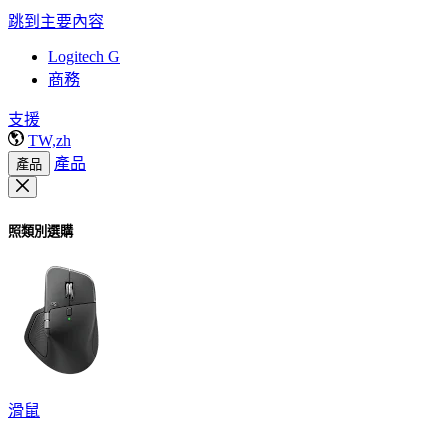
跳到主要內容
Logitech G
商務
支援
TW,zh
產品
產品
照類別選購
滑鼠