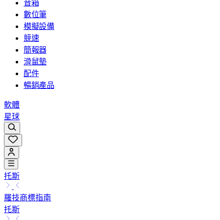
音箱
數位筆
模擬設備
競速
簡報器
滑鼠墊
配件
暢銷產品
軟體
星球
托斯
羅技商標指南
托斯