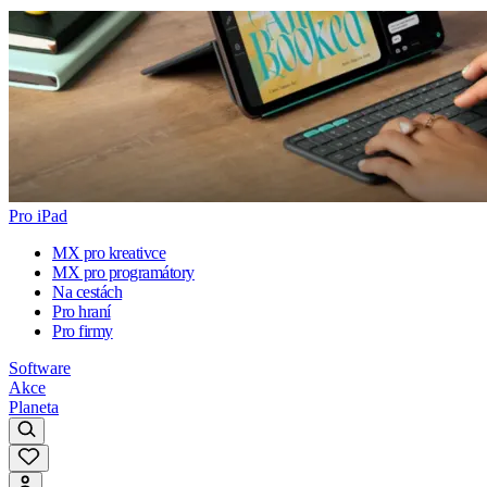
Pro iPad
MX pro kreativce
MX pro programátory
Na cestách
Pro hraní
Pro firmy
Software
Akce
Planeta